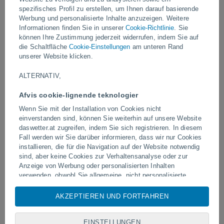
spezifisches Profil zu erstellen, um Ihnen darauf basierende
Werbung und personalisierte Inhalte anzuzeigen. Weitere
Gestern
Informationen finden Sie in unserer
Cookie-Richtlinie
. Sie
können Ihre Zustimmung jederzeit widerrufen, indem Sie auf
die Schaltfläche
Cookie-Einstellungen
am unteren Rand
unserer Website klicken.
ALTERNATIV,
Afvis cookie-lignende teknologier
Wenn Sie mit der Installation von Cookies nicht
einverstanden sind, können Sie weiterhin auf unsere Website
Blitzeinschlag auf einem Fußballfeld
Ausbruch und intensive A
daswetter.at zugreifen, indem Sie sich registrieren. In diesem
in Narathiwat, Thailand
Vulkan Fuego, Guatemal
Fall werden wir Sie darüber informieren, dass wir nur Cookies
installieren, die für die Navigation auf der Website notwendig
sind, aber keine Cookies zur Verhaltensanalyse oder zur
Anzeige von Werbung oder personalisierten Inhalten
verwenden, obwohl Sie allgemeine, nicht personalisierte
Folgen Sie uns
Werbung sehen können. Sie können die Installation von
Cookies ablehnen und über dieses Abonnement auf unsere
AKZEPTIEREN UND FORTFAHREN
Website zugreifen, indem Sie auf die Schaltfläche "Ablehnen"
klicken.
EINSTELLUNGEN