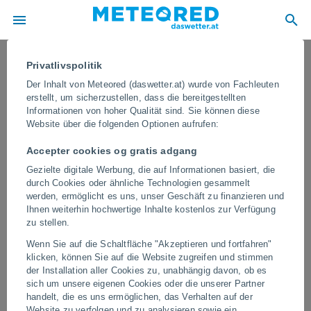
Privatlivspolitik
Der Inhalt von Meteored (daswetter.at) wurde von Fachleuten
erstellt, um sicherzustellen, dass die bereitgestellten
Informationen von hoher Qualität sind. Sie können diese
Website über die folgenden Optionen aufrufen:
Accepter cookies og gratis adgang
Gezielte digitale Werbung, die auf Informationen basiert, die
durch Cookies oder ähnliche Technologien gesammelt
werden, ermöglicht es uns, unser Geschäft zu finanzieren und
Ihnen weiterhin hochwertige Inhalte kostenlos zur Verfügung
Ein Tornado traf Rom, Italien
zu stellen.
Ersten Berichten zufolge zog der Tornado durch die Straßen
Wenn Sie auf die Schaltfläche "Akzeptieren und fortfahren"
zwischen Prati Fiscali und Conca d'Oro. Der Wirbelsturm entstand
klicken, können Sie auf die Website zugreifen und stimmen
aus einem schweren Gewitter.
der Installation aller Cookies zu, unabhängig davon, ob es
sich um unsere eigenen Cookies oder die unserer Partner
handelt, die es uns ermöglichen, das Verhalten auf der
Video
Website zu verfolgen und zu analysieren sowie ein