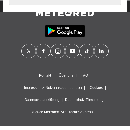
Mit Ihrer Zustimmung verwenden wir und
unsere Partner
Cookies, eindeutige Kennungen oder ähnliche Technologien,
um personenbezogene Daten wie Ihren Besuch auf dieser
Website, IP-Adressen und Cookie-Kennungen zu speichern,
darauf zuzugreifen und diese zu verarbeiten. Einige Anbieter
verarbeiten Ihre personenbezogenen Daten möglicherweise
auf Grundlage eines berechtigten Interesses, dem Sie
widersprechen können. Um dies zu tun, können Sie Ihre
Zustimmung jederzeit widerrufen oder der Datenverarbeitung
widersprechen, indem Sie auf dieser Website auf "
Konfigurieren
" oder unsere
Cookie-Richtlinie
klicken.
Vi og vores partnere gør følgende under
databehandlingen:
Kontakt
Über uns
FAQ
Speichern von oder Zugriff auf Informationen auf einem
Impressum & Nutzungsbedingungen
Cookies
Endgerät, verwendung reduzierter Daten zur Auswahl von
Werbeanzeigen, erstellung von Profilen für personalisierte
Werbung, verwendung von Profilen zur Auswahl
Datenschutzerklärung
Datenschutz-Einstellungen
personalisierter Werbung, erstellung von Profilen zur
Personalisierung von Inhalten, verwendung von Profilen zur
© 2026 Meteored. Alle Rechte vorbehalten
Auswahl personalisierter Inhalte, messung der Werbeleistung,
messung der Performance von Inhalten, analyse von
Zielgruppen durch Statistiken oder Kombinationen von Daten