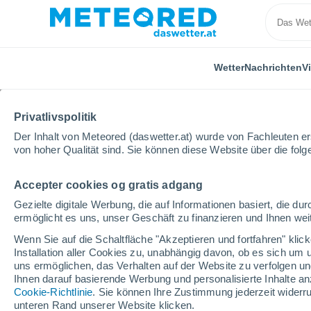
Wetter
Nachrichten
V
Privatlivspolitik
Der Inhalt von Meteored (daswetter.at) wurde von Fachleuten erst
von hoher Qualität sind. Sie können diese Website über die fol
Accepter cookies og gratis adgang
Home
Video
Ein Tornado überrascht die Bewohner 
Gezielte digitale Werbung, die auf Informationen basiert, die 
ermöglicht es uns, unser Geschäft zu finanzieren und Ihnen weit
Wenn Sie auf die Schaltfläche "Akzeptieren und fortfahren" kli
Installation aller Cookies zu, unabhängig davon, ob es sich um 
uns ermöglichen, das Verhalten auf der Website zu verfolgen und
Ihnen darauf basierende Werbung und personalisierte Inhalte an
Cookie-Richtlinie
. Sie können Ihre Zustimmung jederzeit widerru
unteren Rand unserer Website klicken.