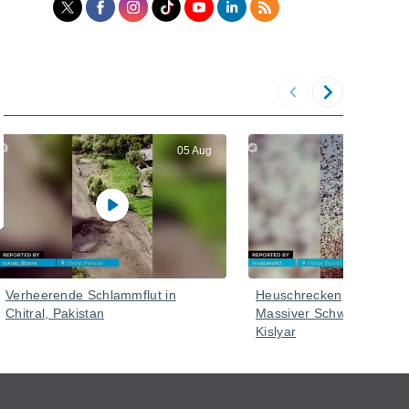
05 Aug
Verheerende Schlammflut in
Heuschreckenplage in Ru
Chitral, Pakistan
Massiver Schwarm im Bez
Kislyar