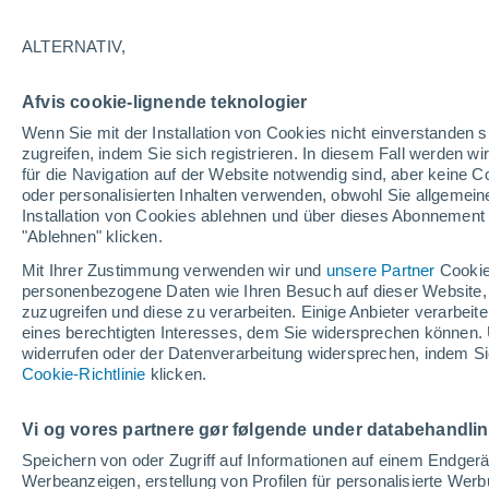
ALTERNATIV,
Afvis cookie-lignende teknologier
Wenn Sie mit der Installation von Cookies nicht einverstanden s
zugreifen, indem Sie sich registrieren. In diesem Fall werden wir
für die Navigation auf der Website notwendig sind, aber keine
oder personalisierten Inhalten verwenden, obwohl Sie allgemein
Installation von Cookies ablehnen und über dieses Abonnement a
"Ablehnen" klicken.
Mit Ihrer Zustimmung verwenden wir und
unsere Partner
Cookie
personenbezogene Daten wie Ihren Besuch auf dieser Website,
zuzugreifen und diese zu verarbeiten. Einige Anbieter verarbe
eines berechtigten Interesses, dem Sie widersprechen können. 
widerrufen oder der Datenverarbeitung widersprechen, indem Sie
Ein Tornado überrascht
Cookie-Richtlinie
klicken.
Surendranagar, Indien
Vi og vores partnere gør følgende under databehandli
Das Phänomen hob große Mengen Erde und Sand in ei
Speichern von oder Zugriff auf Informationen auf einem Endger
sichtbar war, verursachte aber keine größeren Schäd
Werbeanzeigen, erstellung von Profilen für personalisierte Wer