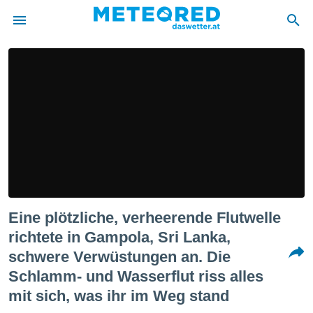
politik
von
at) wurde
uten
m
llen, dass
estellten
nen von
tät sind.
 diese
Eine plötzliche, verheerende Flutwelle
er die
Optionen
richtete in Gampola, Sri Lanka,
schwere Verwüstungen an. Die
 cookies
Schlamm- und Wasserflut riss alles
s adgang
mit sich, was ihr im Weg stand
gitale