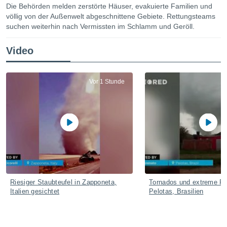
ie auf
Die Behörden melden zerstörte Häuser, evakuierte Familien und
en basiert,
völlig von der Außenwelt abgeschnittene Gebiete. Rettungsteams
Cookies
suchen weiterhin nach Vermissten im Schlamm und Geröll.
che
en
Video
 werden,
 es uns,
AKZEPTIEREN
häft zu
UND
n und Ihnen
Vor 1 Stunde
FORTFAHREN
hochwertige
tenlos zur
u stellen.
EINSTELLUNGEN
uf die
he
en und
 klicken,
 auf die
greifen und
er
Riesiger Staubteufel in Zapponeta,
Tornados und extreme Re
Italien gesichtet
Pelotas, Brasilien
 aller
,
 davon, ob
 unsere