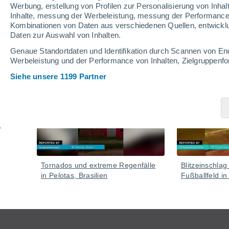
die Badegäste
Werbung, erstellung von Profilen zur Personalisierung von Inhal
Inhalte, messung der Werbeleistung, messung der Performance v
Das Phänomen war von mehreren Küstenstädten aus z
Kombinationen von Daten aus verschiedenen Quellen, entwickl
Daten zur Auswahl von Inhalten.
Video
Genaue Standortdaten und Identifikation durch Scannen von En
Werbeleistung und der Performance von Inhalten, Zielgruppen
Siehe unsere 1199 Partner
Vor 1 Stunde
Tornados und extreme Regenfälle
Blitzeinschlag
in Pelotas, Brasilien
Fußballfeld in