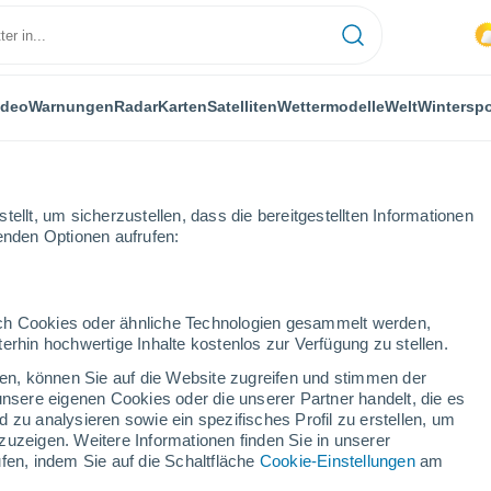
ideo
Warnungen
Radar
Karten
Satelliten
Wettermodelle
Welt
Winterspo
ellt, um sicherzustellen, dass die bereitgestellten Informationen
genden Optionen aufrufen:
 die Strände von Povoa Do Varzim, Portugal! Diese beeindruckende Wo
durch Cookies oder ähnliche Technologien gesammelt werden,
erhin hochwertige Inhalte kostenlos zur Verfügung zu stellen.
cken, können Sie auf die Website zugreifen und stimmen der
unsere eigenen Cookies oder die unserer Partner handelt, die es
 zu analysieren sowie ein spezifisches Profil zu erstellen, um
zuzeigen. Weitere Informationen finden Sie in unserer
fen, indem Sie auf die Schaltfläche
Cookie-Einstellungen
am