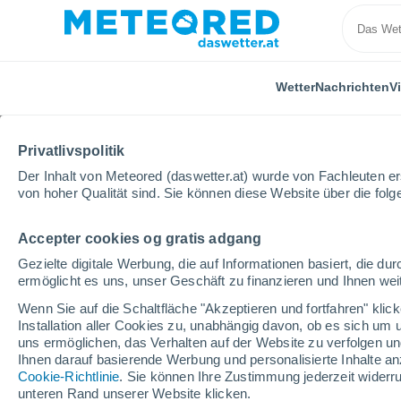
Wetter
Nachrichten
V
Privatlivspolitik
Der Inhalt von Meteored (daswetter.at) wurde von Fachleuten erst
von hoher Qualität sind. Sie können diese Website über die fol
Accepter cookies og gratis adgang
Home
Video
Eine riesige Walzenwolke verschlingt
Gezielte digitale Werbung, die auf Informationen basiert, die 
ermöglicht es uns, unser Geschäft zu finanzieren und Ihnen weit
Wenn Sie auf die Schaltfläche "Akzeptieren und fortfahren" kli
Installation aller Cookies zu, unabhängig davon, ob es sich um 
uns ermöglichen, das Verhalten auf der Website zu verfolgen und
Ihnen darauf basierende Werbung und personalisierte Inhalte an
Cookie-Richtlinie
. Sie können Ihre Zustimmung jederzeit widerru
unteren Rand unserer Website klicken.