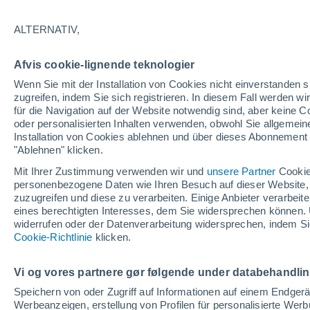
ALTERNATIV,
Afvis cookie-lignende teknologier
Wenn Sie mit der Installation von Cookies nicht einverstanden s
zugreifen, indem Sie sich registrieren. In diesem Fall werden wir
für die Navigation auf der Website notwendig sind, aber keine
oder personalisierten Inhalten verwenden, obwohl Sie allgemein
Installation von Cookies ablehnen und über dieses Abonnement a
"Ablehnen" klicken.
Mit Ihrer Zustimmung verwenden wir und
unsere Partner
Cookie
personenbezogene Daten wie Ihren Besuch auf dieser Website,
zuzugreifen und diese zu verarbeiten. Einige Anbieter verarbe
eines berechtigten Interesses, dem Sie widersprechen können. 
widerrufen oder der Datenverarbeitung widersprechen, indem Sie
Eine riesige Walzenwolk
Cookie-Richtlinie
klicken.
Strände von Povoa Do Va
Vi og vores partnere gør følgende under databehandli
beeindruckende Wolkenf
Speichern von oder Zugriff auf Informationen auf einem Endger
Werbeanzeigen, erstellung von Profilen für personalisierte Wer