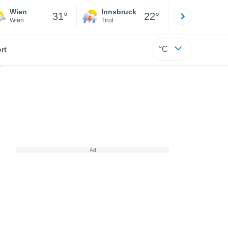
Wien
Innsbruck
Salzburg
31°
22°
Wien
Tirol
Salzburg
°C
rt
lkenformation überraschte die Badegäste