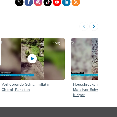
05 Aug
Verheerende Schlammflut in
Heuschreckenplage in Ru
Chitral, Pakistan
Massiver Schwarm im Bez
Kislyar