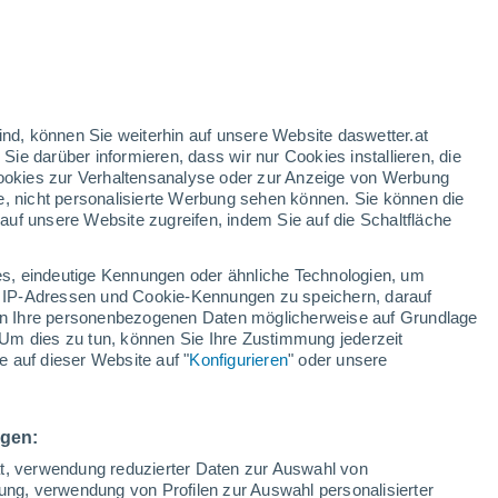
ind, können Sie weiterhin auf unsere Website daswetter.at
 Sie darüber informieren, dass wir nur Cookies installieren, die
 Cookies zur Verhaltensanalyse oder zur Anzeige von Werbung
e, nicht personalisierte Werbung sehen können. Sie können die
uf unsere Website zugreifen, indem Sie auf die Schaltfläche
s, eindeutige Kennungen oder ähnliche Technologien, um
 IP-Adressen und Cookie-Kennungen zu speichern, darauf
iten Ihre personenbezogenen Daten möglicherweise auf Grundlage
Um dies zu tun, können Sie Ihre Zustimmung jederzeit
 auf dieser Website auf "
Konfigurieren
" oder unsere
e verschlingt die
rzim, Portugal! Diese
ngen:
ormation überraschte
ät, verwendung reduzierter Daten zur Auswahl von
bung, verwendung von Profilen zur Auswahl personalisierter