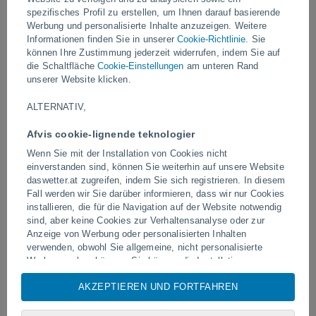
Video
spezifisches Profil zu erstellen, um Ihnen darauf basierende
Werbung und personalisierte Inhalte anzuzeigen. Weitere
Informationen finden Sie in unserer
Cookie-Richtlinie
. Sie
können Ihre Zustimmung jederzeit widerrufen, indem Sie auf
Gestern
die Schaltfläche
Cookie-Einstellungen
am unteren Rand
unserer Website klicken.
ALTERNATIV,
Afvis cookie-lignende teknologier
Wenn Sie mit der Installation von Cookies nicht
einverstanden sind, können Sie weiterhin auf unsere Website
daswetter.at zugreifen, indem Sie sich registrieren. In diesem
Fall werden wir Sie darüber informieren, dass wir nur Cookies
Tornados und extreme Regenfälle in
Blitzeinschlag auf einem 
Pelotas, Brasilien
installieren, die für die Navigation auf der Website notwendig
in Narathiwat, Thailand
sind, aber keine Cookies zur Verhaltensanalyse oder zur
Anzeige von Werbung oder personalisierten Inhalten
verwenden, obwohl Sie allgemeine, nicht personalisierte
Werbung sehen können. Sie können die Installation von
Cookies ablehnen und über dieses Abonnement auf unsere
Folgen Sie uns
AKZEPTIEREN UND FORTFAHREN
Website zugreifen, indem Sie auf die Schaltfläche "Ablehnen"
klicken.