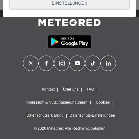
Mit Ihrer Zustimmung verwenden wir und
unsere Partner
EINSTELLUNGEN
Cookies, eindeutige Kennungen oder ähnliche Technologien,
um personenbezogene Daten wie Ihren Besuch auf dieser
Website, IP-Adressen und Cookie-Kennungen zu speichern,
darauf zuzugreifen und diese zu verarbeiten. Einige Anbieter
verarbeiten Ihre personenbezogenen Daten möglicherweise
auf Grundlage eines berechtigten Interesses, dem Sie
widersprechen können. Um dies zu tun, können Sie Ihre
Zustimmung jederzeit widerrufen oder der Datenverarbeitung
widersprechen, indem Sie auf dieser Website auf "
Konfigurieren
" oder unsere
Cookie-Richtlinie
klicken.
Vi og vores partnere gør følgende under
databehandlingen:
Speichern von oder Zugriff auf Informationen auf einem
Kontakt
Über uns
FAQ
Endgerät, verwendung reduzierter Daten zur Auswahl von
Werbeanzeigen, erstellung von Profilen für personalisierte
Impressum & Nutzungsbedingungen
Cookies
Werbung, verwendung von Profilen zur Auswahl
personalisierter Werbung, erstellung von Profilen zur
Datenschutzerklärung
Datenschutz-Einstellungen
Personalisierung von Inhalten, verwendung von Profilen zur
Auswahl personalisierter Inhalte, messung der Werbeleistung,
© 2026 Meteored. Alle Rechte vorbehalten
messung der Performance von Inhalten, analyse von
Zielgruppen durch Statistiken oder Kombinationen von Daten