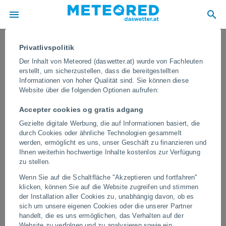
Privatlivspolitik
Der Inhalt von Meteored (daswetter.at) wurde von Fachleuten
erstellt, um sicherzustellen, dass die bereitgestellten
Informationen von hoher Qualität sind. Sie können diese
Website über die folgenden Optionen aufrufen:
Accepter cookies og gratis adgang
Gezielte digitale Werbung, die auf Informationen basiert, die
durch Cookies oder ähnliche Technologien gesammelt
werden, ermöglicht es uns, unser Geschäft zu finanzieren und
Ihnen weiterhin hochwertige Inhalte kostenlos zur Verfügung
Eine Welle von Tornados verwüstet
zu stellen.
mehrere Städte in der Türkei
Wenn Sie auf die Schaltfläche "Akzeptieren und fortfahren"
klicken, können Sie auf die Website zugreifen und stimmen
Mehrere Tornados verursachten in verschiedenen Städten des
der Installation aller Cookies zu, unabhängig davon, ob es
Landes erhebliche Sachschäden, indem sie Bäume umstürzten,
sich um unsere eigenen Cookies oder die unserer Partner
Dächer abdeckten und Fahrzeuge zerstörten.
handelt, die es uns ermöglichen, das Verhalten auf der
Website zu verfolgen und zu analysieren sowie ein