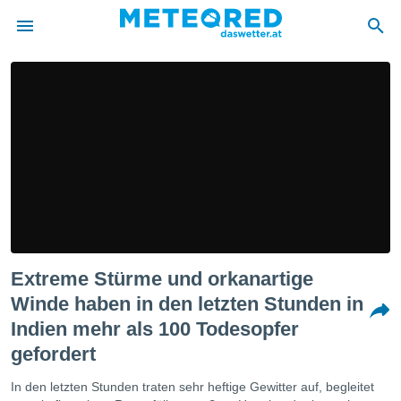
politik
von
at) wurde
uten
m
llen, dass
estellten
nen von
tät sind.
 diese
Extreme Stürme und orkanartige
er die
Optionen
Winde haben in den letzten Stunden in
Indien mehr als 100 Todesopfer
 cookies
gefordert
s adgang
In den letzten Stunden traten sehr heftige Gewitter auf, begleitet
gitale