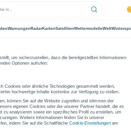
ideo
Warnungen
Radar
Karten
Satelliten
Wettermodelle
Welt
Winterspo
ellt, um sicherzustellen, dass die bereitgestellten Informationen
genden Optionen aufrufen:
Ein massiver Erdrutsch blockierte den Ghizer-Fluss und löste Hochwass
durch Cookies oder ähnliche Technologien gesammelt werden,
erhin hochwertige Inhalte kostenlos zur Verfügung zu stellen.
cken, können Sie auf die Website zugreifen und stimmen der
unsere eigenen Cookies oder die unserer Partner handelt, die es
 zu analysieren sowie ein spezifisches Profil zu erstellen, um
zuzeigen. Weitere Informationen finden Sie in unserer
fen, indem Sie auf die Schaltfläche
Cookie-Einstellungen
am