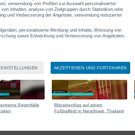
Deiche zu verstärken und den neu entstandenen See zu
ten, verwendung von Profilen zur Auswahl personalisierter
in in höchster Alarmbereitschaft, da es zu
on Inhalten, analyse von Zielgruppen durch Statistiken oder
rnen, dass bevorstehende Regenfälle die Situation
ung und Verbesserung der Angebote, verwendung reduzierter
dgeräten, personalisierte Werbung und Inhalte, Messung von
forschung sowie Entwicklung und Verbesserung von Angeboten.
07 Aug
06 Aug
EINSTELLUNGEN
AKZEPTIEREN UND FORTFAHREN
 extreme Regenfälle
Blitzeinschlag auf einem
silien
Fußballfeld in Narathiwat, Thailand