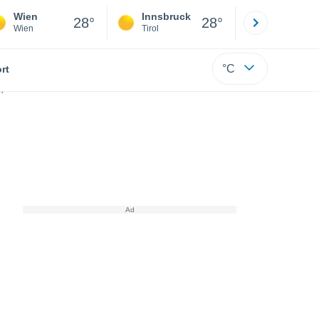
Wien
Innsbruck
Salzburg
28°
28°
Wien
Tirol
Salzburg
°C
rt
ergefahr aus