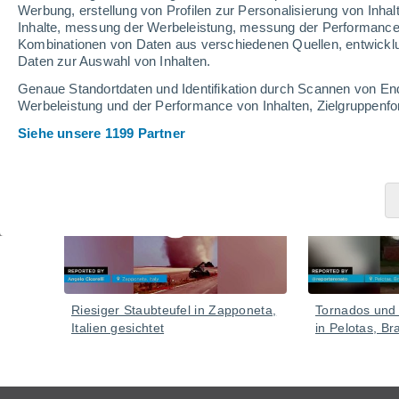
Die Behörden haben Notfallteams entsandt, um die 
Werbung, erstellung von Profilen zur Personalisierung von Inhal
überwachen. Die umliegenden Gemeinden sind weiterh
Inhalte, messung der Werbeleistung, messung der Performance v
Überschwemmungen kommen könnte. Meteorologen wa
Kombinationen von Daten aus verschiedenen Quellen, entwickl
weiter verschlimmern könnten.
Daten zur Auswahl von Inhalten.
Genaue Standortdaten und Identifikation durch Scannen von En
Werbeleistung und der Performance von Inhalten, Zielgruppen
Video
Siehe unsere 1199 Partner
Gestern
Riesiger Staubteufel in Zapponeta,
Tornados und
Italien gesichtet
in Pelotas, Bra