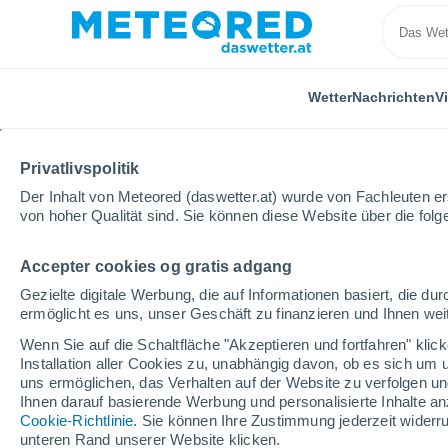
Wetter
Nachrichten
V
Privatlivspolitik
Der Inhalt von Meteored (daswetter.at) wurde von Fachleuten erst
von hoher Qualität sind. Sie können diese Website über die fol
Accepter cookies og gratis adgang
Home
Video
Gletscherbruch in Talidas, Pakistan! 
Gezielte digitale Werbung, die auf Informationen basiert, die 
ermöglicht es uns, unser Geschäft zu finanzieren und Ihnen weit
Wenn Sie auf die Schaltfläche "Akzeptieren und fortfahren" kli
Installation aller Cookies zu, unabhängig davon, ob es sich um 
uns ermöglichen, das Verhalten auf der Website zu verfolgen und
Ihnen darauf basierende Werbung und personalisierte Inhalte an
Cookie-Richtlinie
. Sie können Ihre Zustimmung jederzeit widerru
unteren Rand unserer Website klicken.