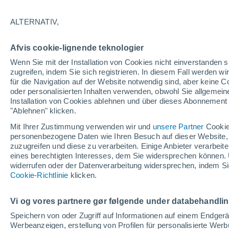
ALTERNATIV,
Afvis cookie-lignende teknologier
Wenn Sie mit der Installation von Cookies nicht einverstanden s
zugreifen, indem Sie sich registrieren. In diesem Fall werden wir
für die Navigation auf der Website notwendig sind, aber keine
oder personalisierten Inhalten verwenden, obwohl Sie allgemein
Installation von Cookies ablehnen und über dieses Abonnement a
"Ablehnen" klicken.
Mit Ihrer Zustimmung verwenden wir und
unsere Partner
Cookie
personenbezogene Daten wie Ihren Besuch auf dieser Website,
zuzugreifen und diese zu verarbeiten. Einige Anbieter verarbe
eines berechtigten Interesses, dem Sie widersprechen können. 
widerrufen oder der Datenverarbeitung widersprechen, indem Sie
Gletscherbruch in Talida
Cookie-Richtlinie
klicken.
massiver Erdrutsch bloc
Vi og vores partnere gør følgende under databehandli
und löste Hochwasserge
Speichern von oder Zugriff auf Informationen auf einem Endger
Werbeanzeigen, erstellung von Profilen für personalisierte Wer