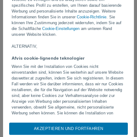
spezifisches Profil zu erstellen, um Ihnen darauf basierende
Werbung und personalisierte Inhalte anzuzeigen. Weitere
Video
Informationen finden Sie in unserer
Cookie-Richtlinie
. Sie
können Ihre Zustimmung jederzeit widerrufen, indem Sie auf
die Schaltfläche
Cookie-Einstellungen
am unteren Rand
Gestern
unserer Website klicken.
ALTERNATIV,
Afvis cookie-lignende teknologier
Wenn Sie mit der Installation von Cookies nicht
einverstanden sind, können Sie weiterhin auf unsere Website
daswetter.at zugreifen, indem Sie sich registrieren. In diesem
Fall werden wir Sie darüber informieren, dass wir nur Cookies
installieren, die für die Navigation auf der Website notwendig
Tornados und extreme Regenfälle in
Blitzeinschlag auf einem 
sind, aber keine Cookies zur Verhaltensanalyse oder zur
Pelotas, Brasilien
in Narathiwat, Thailand
Anzeige von Werbung oder personalisierten Inhalten
verwenden, obwohl Sie allgemeine, nicht personalisierte
Werbung sehen können. Sie können die Installation von
Cookies ablehnen und über dieses Abonnement auf unsere
Website zugreifen, indem Sie auf die Schaltfläche "Ablehnen"
AKZEPTIEREN UND FORTFAHREN
Folgen Sie uns
klicken.