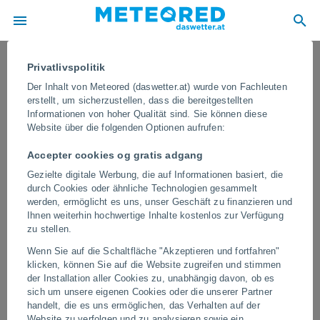
Privatlivspolitik
Der Inhalt von Meteored (daswetter.at) wurde von Fachleuten
erstellt, um sicherzustellen, dass die bereitgestellten
Informationen von hoher Qualität sind. Sie können diese
Website über die folgenden Optionen aufrufen:
Accepter cookies og gratis adgang
Gezielte digitale Werbung, die auf Informationen basiert, die
durch Cookies oder ähnliche Technologien gesammelt
werden, ermöglicht es uns, unser Geschäft zu finanzieren und
Ihnen weiterhin hochwertige Inhalte kostenlos zur Verfügung
Hagel bedeckt die Sahara in Marokko
zu stellen.
mit Weiß! Schwere Stürme treffen die
Wenn Sie auf die Schaltfläche "Akzeptieren und fortfahren"
großen Dünen von Erg Chebbi
klicken, können Sie auf die Website zugreifen und stimmen
der Installation aller Cookies zu, unabhängig davon, ob es
Aufgrund plötzlicher atmosphärischer Veränderungen kann es in
sich um unsere eigenen Cookies oder die unserer Partner
der Sahara zu Hagelstürmen kommen. Diese seltenen
handelt, die es uns ermöglichen, das Verhalten auf der
Phänomene erzeugen eindrucksvolle Bilder über den Dünen.
Website zu verfolgen und zu analysieren sowie ein