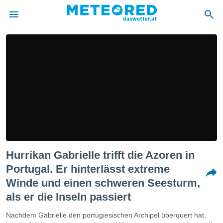
politik
von
at) wurde
uten
m
llen, dass
estellten
nen von
tät sind.
 diese
Hurrikan Gabrielle trifft die Azoren in
er die
Optionen
Portugal. Er hinterlässt extreme
Winde und einen schweren Seesturm,
 cookies
als er die Inseln passiert
s adgang
Nachdem Gabrielle den portugiesischen Archipel überquert hat,
gitale