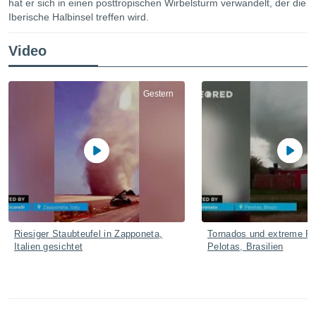
hat er sich in einen posttropischen Wirbelsturm verwandelt, der die
ie auf
Iberische Halbinsel treffen wird.
en basiert,
Cookies
che
Video
en
 werden,
 es uns,
AKZEPTIEREN
Gestern
häft zu
UND
n und Ihnen
FORTFAHREN
hochwertige
tenlos zur
u stellen.
EINSTELLUNGEN
uf die
he
en und
 klicken,
 auf die
Riesiger Staubteufel in Zapponeta,
Tornados und extreme Re
greifen und
Italien gesichtet
Pelotas, Brasilien
er
 aller
,
 davon, ob
 unsere