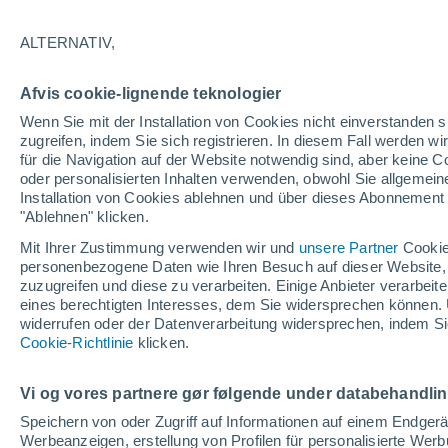
ALTERNATIV,
Afvis cookie-lignende teknologier
Wenn Sie mit der Installation von Cookies nicht einverstanden s
zugreifen, indem Sie sich registrieren. In diesem Fall werden wir
für die Navigation auf der Website notwendig sind, aber keine
oder personalisierten Inhalten verwenden, obwohl Sie allgemein
Installation von Cookies ablehnen und über dieses Abonnement a
"Ablehnen" klicken.
Mit Ihrer Zustimmung verwenden wir und
unsere Partner
Cookie
personenbezogene Daten wie Ihren Besuch auf dieser Website,
zuzugreifen und diese zu verarbeiten. Einige Anbieter verarbe
eines berechtigten Interesses, dem Sie widersprechen können. 
widerrufen oder der Datenverarbeitung widersprechen, indem Sie
Im Auge des verheerend
Cookie-Richtlinie
klicken.
Hurrikan Melissa erreichte in der Karibik die Kategor
Vi og vores partnere gør følgende under databehandli
Kuba und die Bahamas mit Windgeschwindigkeiten vo
Speichern von oder Zugriff auf Informationen auf einem Endger
um wichtige Daten für das National Hurricane Cente
Werbeanzeigen, erstellung von Profilen für personalisierte Wer