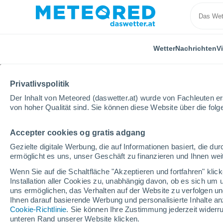
Wetter
Nachrichten
V
Privatlivspolitik
Der Inhalt von Meteored (daswetter.at) wurde von Fachleuten erst
von hoher Qualität sind. Sie können diese Website über die fol
Accepter cookies og gratis adgang
Home
Video
Im Auge des verheerenden Hurrikans 
Gezielte digitale Werbung, die auf Informationen basiert, die 
ermöglicht es uns, unser Geschäft zu finanzieren und Ihnen weit
Wenn Sie auf die Schaltfläche "Akzeptieren und fortfahren" kli
Installation aller Cookies zu, unabhängig davon, ob es sich um 
uns ermöglichen, das Verhalten auf der Website zu verfolgen und
Ihnen darauf basierende Werbung und personalisierte Inhalte an
Cookie-Richtlinie
. Sie können Ihre Zustimmung jederzeit widerru
unteren Rand unserer Website klicken.