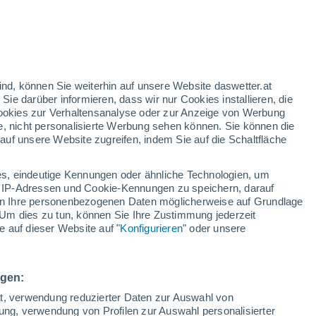
ind, können Sie weiterhin auf unsere Website daswetter.at
 Sie darüber informieren, dass wir nur Cookies installieren, die
 Cookies zur Verhaltensanalyse oder zur Anzeige von Werbung
e, nicht personalisierte Werbung sehen können. Sie können die
uf unsere Website zugreifen, indem Sie auf die Schaltfläche
s, eindeutige Kennungen oder ähnliche Technologien, um
 IP-Adressen und Cookie-Kennungen zu speichern, darauf
iten Ihre personenbezogenen Daten möglicherweise auf Grundlage
Um dies zu tun, können Sie Ihre Zustimmung jederzeit
 auf dieser Website auf "
Konfigurieren
" oder unsere
en Hurrikans Melissa
ie 5 und traf Jamaika, Haiti, die Dominikanische Republik,
ngen:
n bis zu 280 km/h. Die US-Luftwaffe überflog den Sturm,
ät, verwendung reduzierter Daten zur Auswahl von
r zu sammeln.
bung, verwendung von Profilen zur Auswahl personalisierter