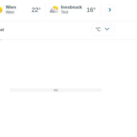
Wien
Innsbruck
Salzburg
22°
16°
Wien
Tirol
Salzburg
°C
rt