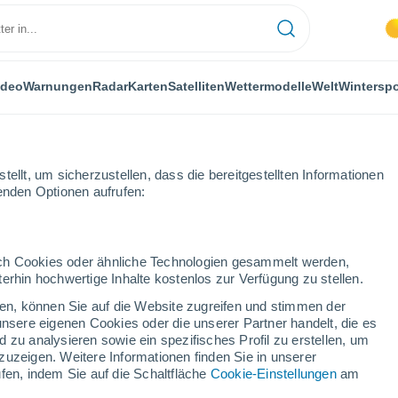
ideo
Warnungen
Radar
Karten
Satelliten
Wettermodelle
Welt
Winterspo
ellt, um sicherzustellen, dass die bereitgestellten Informationen
genden Optionen aufrufen:
 es zu sehr schweren Überschwemmungen.
durch Cookies oder ähnliche Technologien gesammelt werden,
erhin hochwertige Inhalte kostenlos zur Verfügung zu stellen.
cken, können Sie auf die Website zugreifen und stimmen der
unsere eigenen Cookies oder die unserer Partner handelt, die es
 zu analysieren sowie ein spezifisches Profil zu erstellen, um
zuzeigen. Weitere Informationen finden Sie in unserer
fen, indem Sie auf die Schaltfläche
Cookie-Einstellungen
am