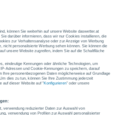
ind, können Sie weiterhin auf unsere Website daswetter.at
 Sie darüber informieren, dass wir nur Cookies installieren, die
 Cookies zur Verhaltensanalyse oder zur Anzeige von Werbung
e, nicht personalisierte Werbung sehen können. Sie können die
uf unsere Website zugreifen, indem Sie auf die Schaltfläche
s, eindeutige Kennungen oder ähnliche Technologien, um
 IP-Adressen und Cookie-Kennungen zu speichern, darauf
iten Ihre personenbezogenen Daten möglicherweise auf Grundlage
Um dies zu tun, können Sie Ihre Zustimmung jederzeit
 auf dieser Website auf "
Konfigurieren
" oder unsere
ortugals kam es zu sehr
mungen.
ngen:
aben in Zentralportugal zu vorsorglichen
ät, verwendung reduzierter Daten zur Auswahl von
ndwirtschaftlichen Gebieten geführt. Die Behörden
bung, verwendung von Profilen zur Auswahl personalisierter