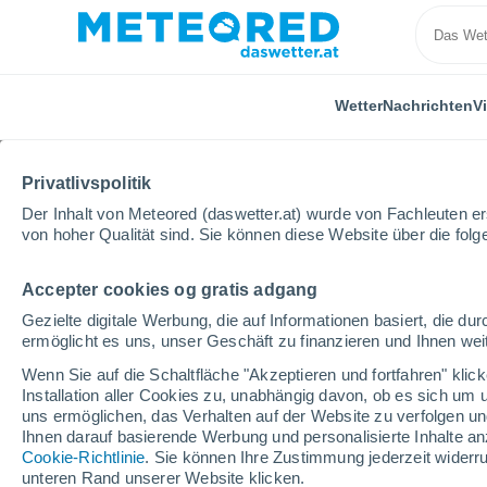
Wetter
Nachrichten
V
Privatlivspolitik
Der Inhalt von Meteored (daswetter.at) wurde von Fachleuten erst
von hoher Qualität sind. Sie können diese Website über die fol
Accepter cookies og gratis adgang
Home
Video
In mehreren Regionen Portugals kam
Gezielte digitale Werbung, die auf Informationen basiert, die 
ermöglicht es uns, unser Geschäft zu finanzieren und Ihnen weit
Wenn Sie auf die Schaltfläche "Akzeptieren und fortfahren" kli
Installation aller Cookies zu, unabhängig davon, ob es sich um 
uns ermöglichen, das Verhalten auf der Website zu verfolgen und
Ihnen darauf basierende Werbung und personalisierte Inhalte an
Cookie-Richtlinie
. Sie können Ihre Zustimmung jederzeit widerru
unteren Rand unserer Website klicken.