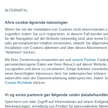
ALTERNATIV,
Afvis cookie-lignende teknologier
Wenn Sie mit der Installation von Cookies nicht einverstanden s
zugreifen, indem Sie sich registrieren. In diesem Fall werden wir
für die Navigation auf der Website notwendig sind, aber keine
oder personalisierten Inhalten verwenden, obwohl Sie allgemein
Installation von Cookies ablehnen und über dieses Abonnement a
"Ablehnen" klicken.
Mit Ihrer Zustimmung verwenden wir und
unsere Partner
Cookie
personenbezogene Daten wie Ihren Besuch auf dieser Website,
zuzugreifen und diese zu verarbeiten. Einige Anbieter verarbe
eines berechtigten Interesses, dem Sie widersprechen können. 
widerrufen oder der Datenverarbeitung widersprechen, indem Sie
In mehreren Regionen P
Cookie-Richtlinie
klicken.
schweren Überschwem
Vi og vores partnere gør følgende under databehandli
Überschwemmungen der Flüsse Vouga und Mondego h
Speichern von oder Zugriff auf Informationen auf einem Endger
Evakuierungen, Straßensperrungen und Schäden in la
Werbeanzeigen, erstellung von Profilen für personalisierte Wer