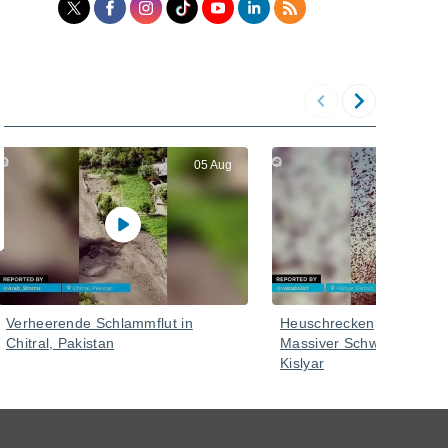
05 Aug
Verheerende Schlammflut in
Heuschreckenplage in Ru
Chitral, Pakistan
Massiver Schwarm im Bez
Kislyar