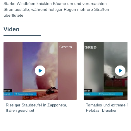
ie auf
Starke Windböen knickten Bäume um und verursachten
en basiert,
Stromausfälle, während heftiger Regen mehrere Straßen
Cookies
überflutete.
che
en
Video
 werden,
 es uns,
AKZEPTIEREN
häft zu
UND
n und Ihnen
Gestern
FORTFAHREN
hochwertige
tenlos zur
u stellen.
EINSTELLUNGEN
uf die
he
en und
 klicken,
 auf die
greifen und
er
Riesiger Staubteufel in Zapponeta,
Tornados und extreme Re
Italien gesichtet
Pelotas, Brasilien
 aller
,
 davon, ob
 unsere