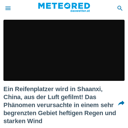
politik
von
at) wurde
uten
m
llen, dass
estellten
nen von
tät sind.
 diese
Ein Reifenplatzer wird in Shaanxi,
er die
Optionen
China, aus der Luft gefilmt! Das
Phänomen verursachte in einem sehr
 cookies
begrenzten Gebiet heftigen Regen und
s adgang
starken Wind
gitale