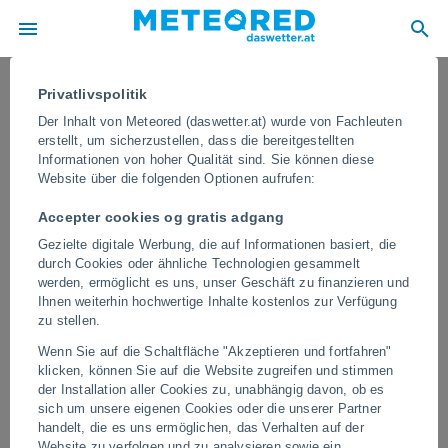
Privatlivspolitik
Der Inhalt von Meteored (daswetter.at) wurde von Fachleuten
erstellt, um sicherzustellen, dass die bereitgestellten
Informationen von hoher Qualität sind. Sie können diese
Website über die folgenden Optionen aufrufen:
Accepter cookies og gratis adgang
Gezielte digitale Werbung, die auf Informationen basiert, die
durch Cookies oder ähnliche Technologien gesammelt
werden, ermöglicht es uns, unser Geschäft zu finanzieren und
Ihnen weiterhin hochwertige Inhalte kostenlos zur Verfügung
Massiver Erdrutsch in Wayanad,
zu stellen.
Indien
Wenn Sie auf die Schaltfläche "Akzeptieren und fortfahren"
klicken, können Sie auf die Website zugreifen und stimmen
Dieses Phänomen wird typischerweise durch anhaltende
der Installation aller Cookies zu, unabhängig davon, ob es
sintflutartige Regenfälle ausgelöst, die den Boden durchfeuchten,
sich um unsere eigenen Cookies oder die unserer Partner
den Porenwasserdruck erhöhen und die innere Reibung sowie die
handelt, die es uns ermöglichen, das Verhalten auf der
Kohäsion des Bodens drastisch verringern.
Website zu verfolgen und zu analysieren sowie ein