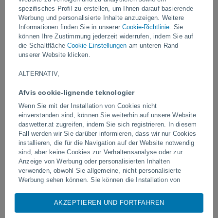
spezifisches Profil zu erstellen, um Ihnen darauf basierende
Video
Werbung und personalisierte Inhalte anzuzeigen. Weitere
Informationen finden Sie in unserer
Cookie-Richtlinie
. Sie
können Ihre Zustimmung jederzeit widerrufen, indem Sie auf
die Schaltfläche
Cookie-Einstellungen
am unteren Rand
Vor 47 Minuten
unserer Website klicken.
ALTERNATIV,
Afvis cookie-lignende teknologier
Wenn Sie mit der Installation von Cookies nicht
einverstanden sind, können Sie weiterhin auf unsere Website
daswetter.at zugreifen, indem Sie sich registrieren. In diesem
Fall werden wir Sie darüber informieren, dass wir nur Cookies
installieren, die für die Navigation auf der Website notwendig
Blitzeinschlag auf einem Fußballfeld
Ausbruch und intensive A
sind, aber keine Cookies zur Verhaltensanalyse oder zur
in Narathiwat, Thailand
Vulkan Fuego, Guatemal
Anzeige von Werbung oder personalisierten Inhalten
verwenden, obwohl Sie allgemeine, nicht personalisierte
Werbung sehen können. Sie können die Installation von
Cookies ablehnen und über dieses Abonnement auf unsere
Website zugreifen, indem Sie auf die Schaltfläche "Ablehnen"
AKZEPTIEREN UND FORTFAHREN
Folgen Sie uns
klicken.