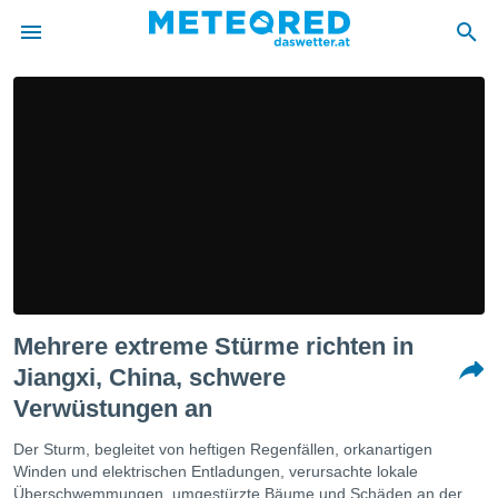
politik
von
at) wurde
uten
m
llen, dass
estellten
nen von
tät sind.
 diese
Mehrere extreme Stürme richten in
er die
Optionen
Jiangxi, China, schwere
Verwüstungen an
 cookies
Der Sturm, begleitet von heftigen Regenfällen, orkanartigen
s adgang
Winden und elektrischen Entladungen, verursachte lokale
gitale
Überschwemmungen, umgestürzte Bäume und Schäden an der