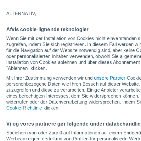
ALTERNATIV,
Afvis cookie-lignende teknologier
Wenn Sie mit der Installation von Cookies nicht einverstanden s
zugreifen, indem Sie sich registrieren. In diesem Fall werden wir
für die Navigation auf der Website notwendig sind, aber keine
oder personalisierten Inhalten verwenden, obwohl Sie allgemein
Installation von Cookies ablehnen und über dieses Abonnement a
"Ablehnen" klicken.
Mit Ihrer Zustimmung verwenden wir und
unsere Partner
Cookie
personenbezogene Daten wie Ihren Besuch auf dieser Website,
zuzugreifen und diese zu verarbeiten. Einige Anbieter verarbe
eines berechtigten Interesses, dem Sie widersprechen können. 
widerrufen oder der Datenverarbeitung widersprechen, indem Sie
Mitte Mai begrub ein ge
Cookie-Richtlinie
klicken.
russische Stadt Noyabrs
Vi og vores partnere gør følgende under databehandli
Innerhalb weniger Stunden fielen bis zu einem halbe
Speichern von oder Zugriff auf Informationen auf einem Endger
den arktischen Winter typischen Temperaturen.
Werbeanzeigen, erstellung von Profilen für personalisierte Wer