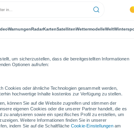
ideo
Warnungen
Radar
Karten
Satelliten
Wettermodelle
Welt
Winterspo
ellt, um sicherzustellen, dass die bereitgestellten Informationen
genden Optionen aufrufen:
esturm die russische Stadt Noyabrsk unter sich
durch Cookies oder ähnliche Technologien gesammelt werden,
erhin hochwertige Inhalte kostenlos zur Verfügung zu stellen.
cken, können Sie auf die Website zugreifen und stimmen der
unsere eigenen Cookies oder die unserer Partner handelt, die es
 zu analysieren sowie ein spezifisches Profil zu erstellen, um
zuzeigen. Weitere Informationen finden Sie in unserer
fen, indem Sie auf die Schaltfläche
Cookie-Einstellungen
am