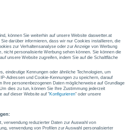
ind, können Sie weiterhin auf unsere Website daswetter.at
 Sie darüber informieren, dass wir nur Cookies installieren, die
 Cookies zur Verhaltensanalyse oder zur Anzeige von Werbung
e, nicht personalisierte Werbung sehen können. Sie können die
uf unsere Website zugreifen, indem Sie auf die Schaltfläche
s, eindeutige Kennungen oder ähnliche Technologien, um
 IP-Adressen und Cookie-Kennungen zu speichern, darauf
iten Ihre personenbezogenen Daten möglicherweise auf Grundlage
Um dies zu tun, können Sie Ihre Zustimmung jederzeit
 auf dieser Website auf "
Konfigurieren
" oder unsere
waltiger Schneesturm die
k unter sich
ngen:
n Meter Schnee, begleitet von starken Windböen und für
ät, verwendung reduzierter Daten zur Auswahl von
bung, verwendung von Profilen zur Auswahl personalisierter