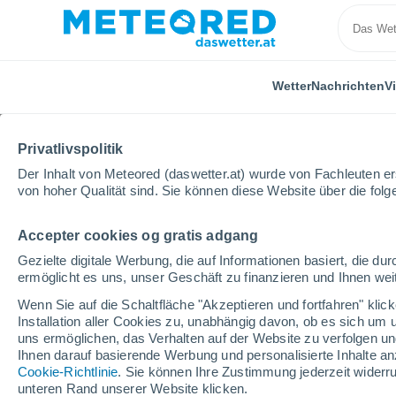
Wetter
Nachrichten
V
Privatlivspolitik
Der Inhalt von Meteored (daswetter.at) wurde von Fachleuten erst
von hoher Qualität sind. Sie können diese Website über die fol
Accepter cookies og gratis adgang
Home
Video
Mitte Mai begrub ein gewaltiger Schne
Gezielte digitale Werbung, die auf Informationen basiert, die 
ermöglicht es uns, unser Geschäft zu finanzieren und Ihnen weit
Wenn Sie auf die Schaltfläche "Akzeptieren und fortfahren" kli
Installation aller Cookies zu, unabhängig davon, ob es sich um 
uns ermöglichen, das Verhalten auf der Website zu verfolgen und
Ihnen darauf basierende Werbung und personalisierte Inhalte an
Cookie-Richtlinie
. Sie können Ihre Zustimmung jederzeit widerru
unteren Rand unserer Website klicken.