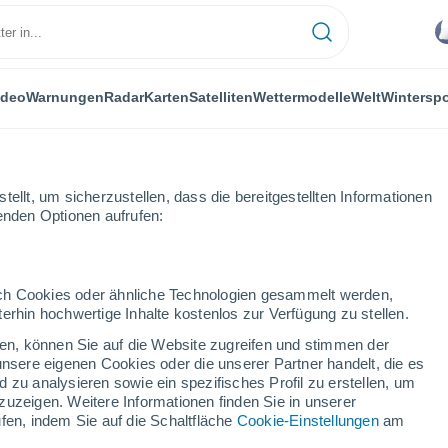
ideo
Warnungen
Radar
Karten
Satelliten
Wettermodelle
Welt
Winterspo
ellt, um sicherzustellen, dass die bereitgestellten Informationen
genden Optionen aufrufen:
ige Wellen in Nichinan (Japan) zusammen
durch Cookies oder ähnliche Technologien gesammelt werden,
erhin hochwertige Inhalte kostenlos zur Verfügung zu stellen.
cken, können Sie auf die Website zugreifen und stimmen der
unsere eigenen Cookies oder die unserer Partner handelt, die es
 zu analysieren sowie ein spezifisches Profil zu erstellen, um
zuzeigen. Weitere Informationen finden Sie in unserer
fen, indem Sie auf die Schaltfläche
Cookie-Einstellungen
am