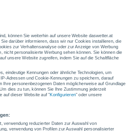
ind, können Sie weiterhin auf unsere Website daswetter.at
 Sie darüber informieren, dass wir nur Cookies installieren, die
 Cookies zur Verhaltensanalyse oder zur Anzeige von Werbung
e, nicht personalisierte Werbung sehen können. Sie können die
uf unsere Website zugreifen, indem Sie auf die Schaltfläche
s, eindeutige Kennungen oder ähnliche Technologien, um
 IP-Adressen und Cookie-Kennungen zu speichern, darauf
iten Ihre personenbezogenen Daten möglicherweise auf Grundlage
Um dies zu tun, können Sie Ihre Zustimmung jederzeit
 auf dieser Website auf "
Konfigurieren
" oder unsere
 brachen riesige Wellen
sammen
ngen:
nen Risiken, da Strömungen und starke Wellen eine
ät, verwendung reduzierter Daten zur Auswahl von
eer zu nahe kommen.
bung, verwendung von Profilen zur Auswahl personalisierter