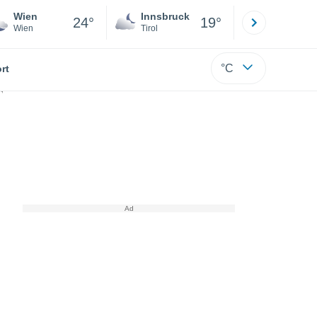
Wien
Innsbruck
Salzburg
24°
19°
Wien
Tirol
Salzburg
°C
rt