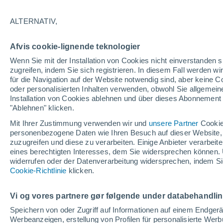
ALTERNATIV,
Afvis cookie-lignende teknologier
Wenn Sie mit der Installation von Cookies nicht einverstanden s
zugreifen, indem Sie sich registrieren. In diesem Fall werden wir
für die Navigation auf der Website notwendig sind, aber keine
oder personalisierten Inhalten verwenden, obwohl Sie allgemein
Installation von Cookies ablehnen und über dieses Abonnement a
"Ablehnen" klicken.
Mit Ihrer Zustimmung verwenden wir und
unsere Partner
Cookie
personenbezogene Daten wie Ihren Besuch auf dieser Website,
zuzugreifen und diese zu verarbeiten. Einige Anbieter verarbe
eines berechtigten Interesses, dem Sie widersprechen können. 
widerrufen oder der Datenverarbeitung widersprechen, indem Sie
Nach dem Taifun Jangmi
Cookie-Richtlinie
klicken.
in Nichinan (Japan) zu
Vi og vores partnere gør følgende under databehandli
Die Behörden warnen häufig vor den damit verbunde
Speichern von oder Zugriff auf Informationen auf einem Endger
Gefahr für diejenigen darstellen können, die dem M
Werbeanzeigen, erstellung von Profilen für personalisierte Wer