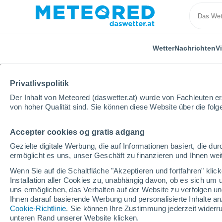
Wetter
Nachrichten
V
Privatlivspolitik
Der Inhalt von Meteored (daswetter.at) wurde von Fachleuten erst
von hoher Qualität sind. Sie können diese Website über die fol
Accepter cookies og gratis adgang
Home
Video
Nach dem Taifun Jangmi brachen ries
Gezielte digitale Werbung, die auf Informationen basiert, die 
ermöglicht es uns, unser Geschäft zu finanzieren und Ihnen weit
Wenn Sie auf die Schaltfläche "Akzeptieren und fortfahren" kli
Installation aller Cookies zu, unabhängig davon, ob es sich um 
uns ermöglichen, das Verhalten auf der Website zu verfolgen und
Ihnen darauf basierende Werbung und personalisierte Inhalte an
Cookie-Richtlinie
. Sie können Ihre Zustimmung jederzeit widerru
unteren Rand unserer Website klicken.