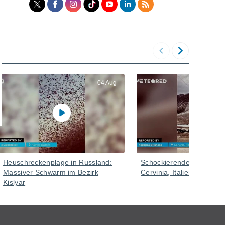
04 Aug
Heuschreckenplage in Russland:
Schockierender Schneeve
Massiver Schwarm im Bezirk
Cervinia, Italien
Kislyar