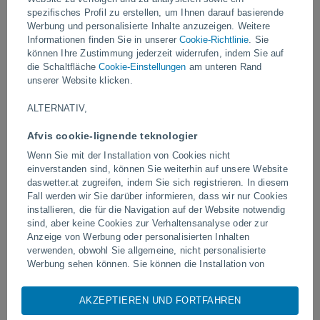
spezifisches Profil zu erstellen, um Ihnen darauf basierende
Werbung und personalisierte Inhalte anzuzeigen. Weitere
Video
Informationen finden Sie in unserer
Cookie-Richtlinie
. Sie
können Ihre Zustimmung jederzeit widerrufen, indem Sie auf
die Schaltfläche
Cookie-Einstellungen
am unteren Rand
Gestern
unserer Website klicken.
ALTERNATIV,
Afvis cookie-lignende teknologier
Wenn Sie mit der Installation von Cookies nicht
einverstanden sind, können Sie weiterhin auf unsere Website
daswetter.at zugreifen, indem Sie sich registrieren. In diesem
Fall werden wir Sie darüber informieren, dass wir nur Cookies
installieren, die für die Navigation auf der Website notwendig
Riesiger Staubteufel in Zapponeta,
Tornados und extreme Re
sind, aber keine Cookies zur Verhaltensanalyse oder zur
Italien gesichtet
Pelotas, Brasilien
Anzeige von Werbung oder personalisierten Inhalten
verwenden, obwohl Sie allgemeine, nicht personalisierte
Werbung sehen können. Sie können die Installation von
Cookies ablehnen und über dieses Abonnement auf unsere
Website zugreifen, indem Sie auf die Schaltfläche "Ablehnen"
AKZEPTIEREN UND FORTFAHREN
Folgen Sie uns
klicken.