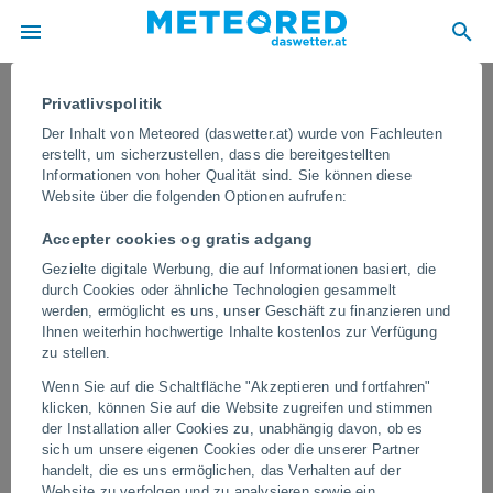
Privatlivspolitik
Der Inhalt von Meteored (daswetter.at) wurde von Fachleuten
erstellt, um sicherzustellen, dass die bereitgestellten
Informationen von hoher Qualität sind. Sie können diese
Website über die folgenden Optionen aufrufen:
Accepter cookies og gratis adgang
Gezielte digitale Werbung, die auf Informationen basiert, die
durch Cookies oder ähnliche Technologien gesammelt
werden, ermöglicht es uns, unser Geschäft zu finanzieren und
Ihnen weiterhin hochwertige Inhalte kostenlos zur Verfügung
Plötzlich taucht in einem Innenhof in
zu stellen.
El Salitre (Ixtlán De Los Hervores),
Wenn Sie auf die Schaltfläche "Akzeptieren und fortfahren"
Mexiko, ein Geysir auf
klicken, können Sie auf die Website zugreifen und stimmen
der Installation aller Cookies zu, unabhängig davon, ob es
Die gewaltige Wasser- und Dampfsäule erzwang den Einsatz des
sich um unsere eigenen Cookies oder die unserer Partner
Katastrophenschutzes in der Region. Mehrere Tiere, die sich im
handelt, die es uns ermöglichen, das Verhalten auf der
Hof ​​befanden, kamen ums Leben.
Website zu verfolgen und zu analysieren sowie ein