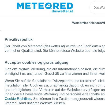
Wetter
Nachrichten
V
Privatlivspolitik
Der Inhalt von Meteored (daswetter.at) wurde von Fachleuten erst
von hoher Qualität sind. Sie können diese Website über die fol
Accepter cookies og gratis adgang
Home
Video
Riesige Hagelkörner verursachen Chaos
Gezielte digitale Werbung, die auf Informationen basiert, die 
ermöglicht es uns, unser Geschäft zu finanzieren und Ihnen weit
Wenn Sie auf die Schaltfläche "Akzeptieren und fortfahren" kli
Installation aller Cookies zu, unabhängig davon, ob es sich um 
uns ermöglichen, das Verhalten auf der Website zu verfolgen und
Ihnen darauf basierende Werbung und personalisierte Inhalte an
Cookie-Richtlinie
. Sie können Ihre Zustimmung jederzeit widerru
unteren Rand unserer Website klicken.