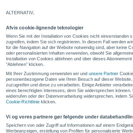
ALTERNATIV,
Afvis cookie-lignende teknologier
Wenn Sie mit der Installation von Cookies nicht einverstanden s
zugreifen, indem Sie sich registrieren. In diesem Fall werden wir
für die Navigation auf der Website notwendig sind, aber keine
oder personalisierten Inhalten verwenden, obwohl Sie allgemein
Installation von Cookies ablehnen und über dieses Abonnement a
"Ablehnen" klicken.
Mit Ihrer Zustimmung verwenden wir und
unsere Partner
Cookie
personenbezogene Daten wie Ihren Besuch auf dieser Website,
zuzugreifen und diese zu verarbeiten. Einige Anbieter verarbe
eines berechtigten Interesses, dem Sie widersprechen können. 
widerrufen oder der Datenverarbeitung widersprechen, indem Sie
Riesige Hagelkörner ve
Cookie-Richtlinie
klicken.
Grande do Sul, Brasilien
Vi og vores partnere gør følgende under databehandli
Die Hagelstürme haben erhebliche Sachschäden veru
Speichern von oder Zugriff auf Informationen auf einem Endger
beschädigt und Ernten vernichtet.
Werbeanzeigen, erstellung von Profilen für personalisierte Wer