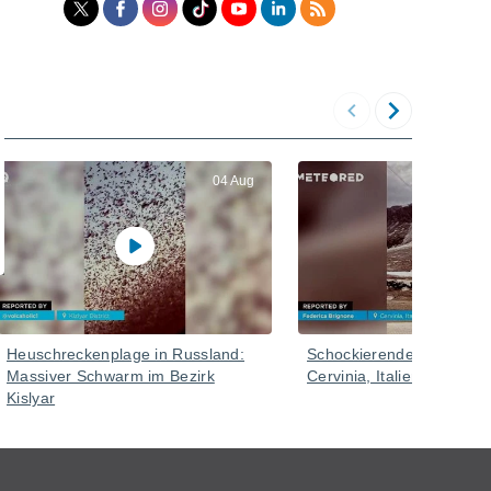
04 Aug
Heuschreckenplage in Russland:
Schockierender Schneeve
Massiver Schwarm im Bezirk
Cervinia, Italien
Kislyar