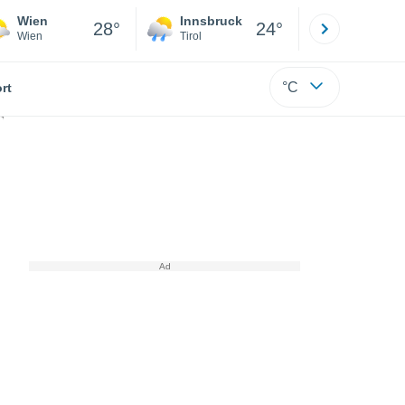
Wien
Innsbruck
Salzburg
28°
24°
Wien
Tirol
Salzburg
°C
rt