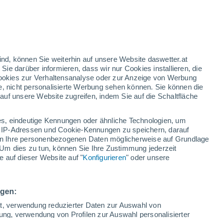
ind, können Sie weiterhin auf unsere Website daswetter.at
 Sie darüber informieren, dass wir nur Cookies installieren, die
 Cookies zur Verhaltensanalyse oder zur Anzeige von Werbung
e, nicht personalisierte Werbung sehen können. Sie können die
uf unsere Website zugreifen, indem Sie auf die Schaltfläche
s, eindeutige Kennungen oder ähnliche Technologien, um
 IP-Adressen und Cookie-Kennungen zu speichern, darauf
iten Ihre personenbezogenen Daten möglicherweise auf Grundlage
Um dies zu tun, können Sie Ihre Zustimmung jederzeit
 auf dieser Website auf "
Konfigurieren
" oder unsere
rursachen Chaos in Rio
ngen:
rsacht: Hunderte von Autos wurden zerstört, Gebäude
ät, verwendung reduzierter Daten zur Auswahl von
bung, verwendung von Profilen zur Auswahl personalisierter