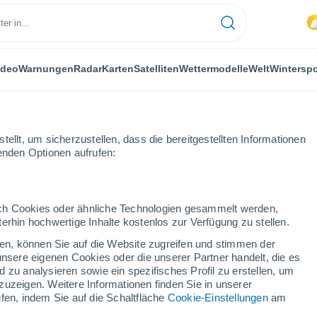
ideo
Warnungen
Radar
Karten
Satelliten
Wettermodelle
Welt
Winterspo
ellt, um sicherzustellen, dass die bereitgestellten Informationen
genden Optionen aufrufen:
 in Rio Grande do Sul, Brasilien
durch Cookies oder ähnliche Technologien gesammelt werden,
erhin hochwertige Inhalte kostenlos zur Verfügung zu stellen.
cken, können Sie auf die Website zugreifen und stimmen der
unsere eigenen Cookies oder die unserer Partner handelt, die es
 zu analysieren sowie ein spezifisches Profil zu erstellen, um
zuzeigen. Weitere Informationen finden Sie in unserer
fen, indem Sie auf die Schaltfläche
Cookie-Einstellungen
am