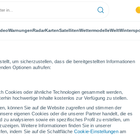
ideo
Warnungen
Radar
Karten
Satelliten
Wettermodelle
Welt
Winterspo
ellt, um sicherzustellen, dass die bereitgestellten Informationen
genden Optionen aufrufen:
aum Buenos Aires, Argentinien
durch Cookies oder ähnliche Technologien gesammelt werden,
erhin hochwertige Inhalte kostenlos zur Verfügung zu stellen.
cken, können Sie auf die Website zugreifen und stimmen der
unsere eigenen Cookies oder die unserer Partner handelt, die es
 zu analysieren sowie ein spezifisches Profil zu erstellen, um
zuzeigen. Weitere Informationen finden Sie in unserer
fen, indem Sie auf die Schaltfläche
Cookie-Einstellungen
am