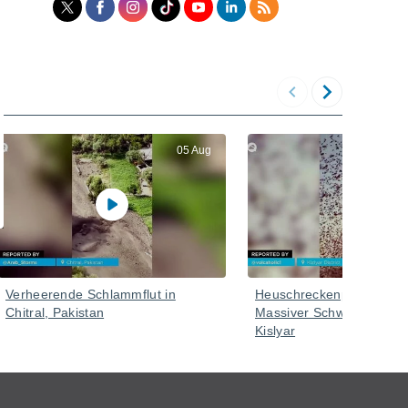
05 Aug
Verheerende Schlammflut in
Heuschreckenplage in Ru
Chitral, Pakistan
Massiver Schwarm im Bez
Kislyar