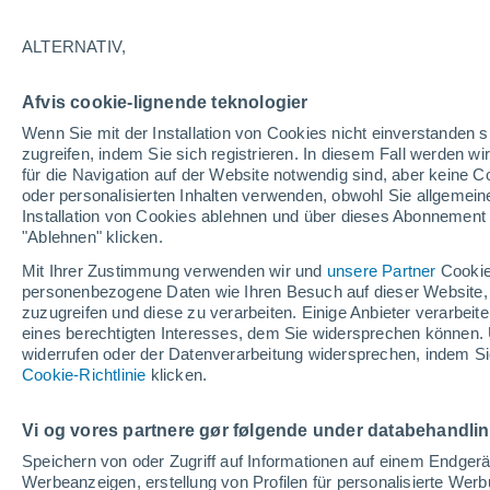
ALTERNATIV,
Afvis cookie-lignende teknologier
Wenn Sie mit der Installation von Cookies nicht einverstanden s
zugreifen, indem Sie sich registrieren. In diesem Fall werden wir
für die Navigation auf der Website notwendig sind, aber keine
oder personalisierten Inhalten verwenden, obwohl Sie allgemein
Installation von Cookies ablehnen und über dieses Abonnement a
"Ablehnen" klicken.
Mit Ihrer Zustimmung verwenden wir und
unsere Partner
Cookie
personenbezogene Daten wie Ihren Besuch auf dieser Website,
zuzugreifen und diese zu verarbeiten. Einige Anbieter verarbe
eines berechtigten Interesses, dem Sie widersprechen können. 
widerrufen oder der Datenverarbeitung widersprechen, indem Sie
Schwere Überschwemm
Cookie-Richtlinie
klicken.
Buenos Aires, Argentini
Vi og vores partnere gør følgende under databehandli
Nach heftigen Regenfällen verwandelten sich die Stra
Speichern von oder Zugriff auf Informationen auf einem Endger
was ihnen in den Weg kam.
Werbeanzeigen, erstellung von Profilen für personalisierte Wer