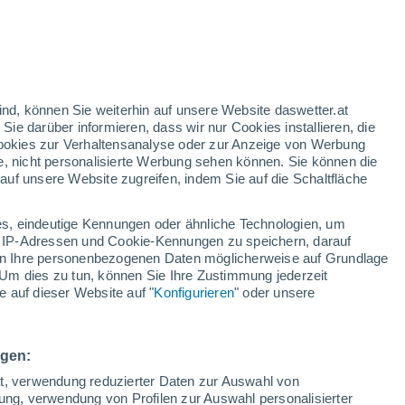
ind, können Sie weiterhin auf unsere Website daswetter.at
 Sie darüber informieren, dass wir nur Cookies installieren, die
 Cookies zur Verhaltensanalyse oder zur Anzeige von Werbung
e, nicht personalisierte Werbung sehen können. Sie können die
uf unsere Website zugreifen, indem Sie auf die Schaltfläche
s, eindeutige Kennungen oder ähnliche Technologien, um
 IP-Adressen und Cookie-Kennungen zu speichern, darauf
iten Ihre personenbezogenen Daten möglicherweise auf Grundlage
Um dies zu tun, können Sie Ihre Zustimmung jederzeit
 auf dieser Website auf "
Konfigurieren
" oder unsere
ungen im Großraum
en
ngen:
ßen mehrerer Städte in Flüsse und rissen alles mit sich,
ät, verwendung reduzierter Daten zur Auswahl von
bung, verwendung von Profilen zur Auswahl personalisierter