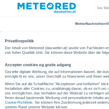
Wetter
Nachrichten
V
Privatlivspolitik
Der Inhalt von Meteored (daswetter.at) wurde von Fachleuten erst
von hoher Qualität sind. Sie können diese Website über die fol
Accepter cookies og gratis adgang
Home
Video
Schwere Überschwemmungen im Großr
Gezielte digitale Werbung, die auf Informationen basiert, die 
ermöglicht es uns, unser Geschäft zu finanzieren und Ihnen weit
Wenn Sie auf die Schaltfläche "Akzeptieren und fortfahren" kli
Installation aller Cookies zu, unabhängig davon, ob es sich um 
uns ermöglichen, das Verhalten auf der Website zu verfolgen und
Ihnen darauf basierende Werbung und personalisierte Inhalte an
Cookie-Richtlinie
. Sie können Ihre Zustimmung jederzeit widerru
unteren Rand unserer Website klicken.