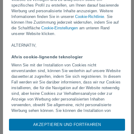
spezifisches Profil zu erstellen, um Ihnen darauf basierende
Video
Werbung und personalisierte Inhalte anzuzeigen. Weitere
Informationen finden Sie in unserer
Cookie-Richtlinie
. Sie
können Ihre Zustimmung jederzeit widerrufen, indem Sie auf
die Schaltfläche
Cookie-Einstellungen
am unteren Rand
Gestern
unserer Website klicken.
ALTERNATIV,
Afvis cookie-lignende teknologier
Wenn Sie mit der Installation von Cookies nicht
einverstanden sind, können Sie weiterhin auf unsere Website
daswetter.at zugreifen, indem Sie sich registrieren. In diesem
Fall werden wir Sie darüber informieren, dass wir nur Cookies
installieren, die für die Navigation auf der Website notwendig
Riesiger Staubteufel in Zapponeta,
Tornados und extreme Re
sind, aber keine Cookies zur Verhaltensanalyse oder zur
Italien gesichtet
Pelotas, Brasilien
Anzeige von Werbung oder personalisierten Inhalten
verwenden, obwohl Sie allgemeine, nicht personalisierte
Werbung sehen können. Sie können die Installation von
Cookies ablehnen und über dieses Abonnement auf unsere
Website zugreifen, indem Sie auf die Schaltfläche "Ablehnen"
AKZEPTIEREN UND FORTFAHREN
Folgen Sie uns
klicken.