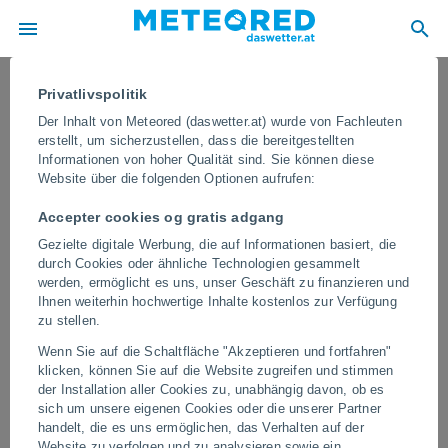
Privatlivspolitik
Der Inhalt von Meteored (daswetter.at) wurde von Fachleuten
erstellt, um sicherzustellen, dass die bereitgestellten
Informationen von hoher Qualität sind. Sie können diese
Website über die folgenden Optionen aufrufen:
Accepter cookies og gratis adgang
Gezielte digitale Werbung, die auf Informationen basiert, die
durch Cookies oder ähnliche Technologien gesammelt
werden, ermöglicht es uns, unser Geschäft zu finanzieren und
Ihnen weiterhin hochwertige Inhalte kostenlos zur Verfügung
Starke Winde in China: Sturm
zu stellen.
verursacht Schäden in Jingdezhen
Wenn Sie auf die Schaltfläche "Akzeptieren und fortfahren"
klicken, können Sie auf die Website zugreifen und stimmen
Diese meteorologischen Phänomene entstehen, wenn kalte Luft
der Installation aller Cookies zu, unabhängig davon, ob es
aus dem Sturm rasch absinkt und sich beim Auftreffen auf den
sich um unsere eigenen Cookies oder die unserer Partner
Boden horizontal ausbreitet, wobei sie zerstörerische
handelt, die es uns ermöglichen, das Verhalten auf der
Geschwindigkeiten erreicht.
Website zu verfolgen und zu analysieren sowie ein