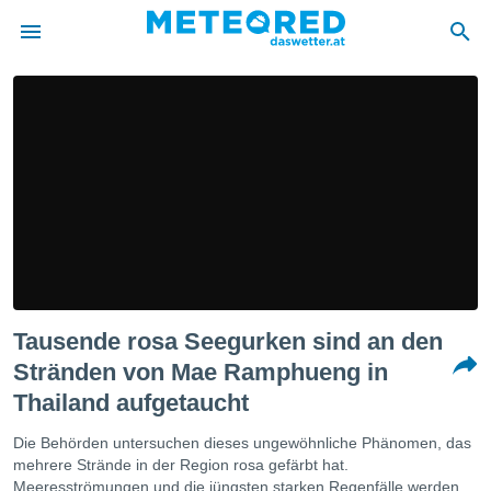
politik
von
at) wurde
uten
m
llen, dass
estellten
nen von
tät sind.
 diese
Tausende rosa Seegurken sind an den
er die
Optionen
Stränden von Mae Ramphueng in
Thailand aufgetaucht
 cookies
Die Behörden untersuchen dieses ungewöhnliche Phänomen, das
s adgang
mehrere Strände in der Region rosa gefärbt hat.
gitale
Meeresströmungen und die jüngsten starken Regenfälle werden