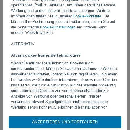
spezifisches Profil zu erstellen, um Ihnen darauf basierende
Werbung und personalisierte Inhalte anzuzeigen. Weitere
Video
Informationen finden Sie in unserer
Cookie-Richtlinie
. Sie
können Ihre Zustimmung jederzeit widerrufen, indem Sie auf
die Schaltfläche
Cookie-Einstellungen
am unteren Rand
Gestern
unserer Website klicken.
ALTERNATIV,
Afvis cookie-lignende teknologier
Wenn Sie mit der Installation von Cookies nicht
einverstanden sind, können Sie weiterhin auf unsere Website
daswetter.at zugreifen, indem Sie sich registrieren. In diesem
Fall werden wir Sie darüber informieren, dass wir nur Cookies
installieren, die für die Navigation auf der Website notwendig
Tornados und extreme Regenfälle in
Blitzeinschlag auf einem 
sind, aber keine Cookies zur Verhaltensanalyse oder zur
Pelotas, Brasilien
in Narathiwat, Thailand
Anzeige von Werbung oder personalisierten Inhalten
verwenden, obwohl Sie allgemeine, nicht personalisierte
Werbung sehen können. Sie können die Installation von
Cookies ablehnen und über dieses Abonnement auf unsere
Website zugreifen, indem Sie auf die Schaltfläche "Ablehnen"
AKZEPTIEREN UND FORTFAHREN
Folgen Sie uns
klicken.