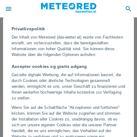
Privatlivspolitik
Der Inhalt von Meteored (daswetter.at) wurde von Fachleuten
erstellt, um sicherzustellen, dass die bereitgestellten
Informationen von hoher Qualität sind. Sie können diese
Website über die folgenden Optionen aufrufen:
Accepter cookies og gratis adgang
Gezielte digitale Werbung, die auf Informationen basiert, die
durch Cookies oder ähnliche Technologien gesammelt
werden, ermöglicht es uns, unser Geschäft zu finanzieren und
Ihnen weiterhin hochwertige Inhalte kostenlos zur Verfügung
Tornado in Huanggang, China: Die
zu stellen.
verheerenden Auswirkungen eines
Wenn Sie auf die Schaltfläche "Akzeptieren und fortfahren"
schweren Sturms
klicken, können Sie auf die Website zugreifen und stimmen
der Installation aller Cookies zu, unabhängig davon, ob es
Das Phänomen hinterließ schockierende Bilder der Zerstörung,
sich um unsere eigenen Cookies oder die unserer Partner
Panik in Geschäften sowie schwere bauliche Schäden in
handelt, die es uns ermöglichen, das Verhalten auf der
Wohngebieten.
Website zu verfolgen und zu analysieren sowie ein