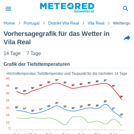
Home
Portugal
Distrikt Vila Real
Vila Real
Wettergraf
vspolitik
Vorhersagegrafik für das Wetter in
alt von
Vila Real
ored
.at) wurde
14 Tage
7 Tage
hleuten
lt, um
Grafik der Tiefsttemperaturen
ellen, dass
gestellten
Höchsttemperatur, Tiefsttemperatur und Taupunkt für die nächsten 14 Tage
ionen von
40
37°
37°
ität sind.
36°
35°
35°
35°
34°
35
33°
33°
33°
en diese
32°
31°
29°
über die
30
26°
 Optionen
25
22°
21°
ufen:
20°
20°
19°
19°
19°
20
18°
18°
17°
17°
17°
16°
15
13°
 cookies
s adgang
10
°C
 digitale