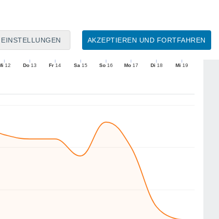
10
9
9
9
9
EINSTELLUNGEN
AKZEPTIEREN UND FORTFAHREN
NO
NO
W
NW
NO
SW
W
W
Mi
12
Do
13
Fr
14
Sa
15
So
16
Mo
17
Di
18
Mi
19
Mittlere Windgeschwindigkeit