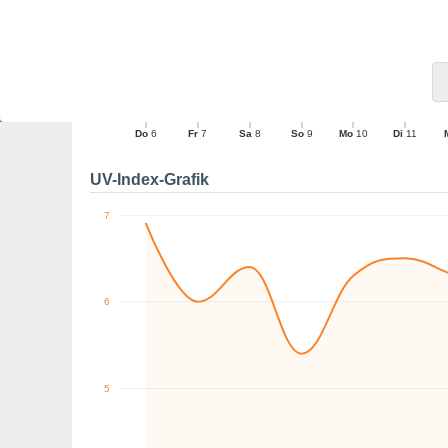
10
0
NW
NO
NO
SW
W
NO
km/h
Do
6
Fr
7
Sa
8
So
9
Mo
10
Di
11
Maximale Böe
UV-Index-Grafik
7
6
5