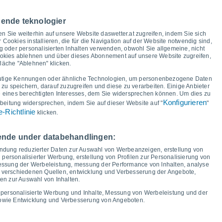
ur und Taupunkt für die nächsten 14 Tage
39°
nende teknologier
36°
36°
35°
en Sie weiterhin auf unsere Website daswetter.at zugreifen, indem Sie sich
32°
r Cookies installieren, die für die Navigation auf der Website notwendig sind,
30°
30°
 oder personalisierten Inhalten verwenden, obwohl Sie allgemeine, nicht
25°
ookies ablehnen und über dieses Abonnement auf unsere Website zugreifen,
fläche "Ablehnen" klicken.
21°
21°
20°
19°
19°
18°
18°
utige Kennungen oder ähnliche Technologien, um personenbezogene Daten
14°
u speichern, darauf zuzugreifen und diese zu verarbeiten. Einige Anbieter
eines berechtigten Interesses, dem Sie widersprechen können. Um dies zu
Konfigurieren
beitung widersprechen, indem Sie auf dieser Website auf "
"
-Richtlinie
klicken.
i
12
Do
13
Fr
14
Sa
15
So
16
Mo
17
Di
18
Mi
19
gende under databehandlingen:
Minimale Temperatur
Taupunkt
endung reduzierter Daten zur Auswahl von Werbeanzeigen, erstellung von
 personalisierter Werbung, erstellung von Profilen zur Personalisierung von
 messung der Werbeleistung, messung der Performance von Inhalten, analyse
s verschiedenen Quellen, entwicklung und Verbesserung der Angebote,
en zur Auswahl von Inhalten.
ngsgrad für die nächsten 14 Tage
 personalisierte Werbung und Inhalte, Messung von Werbeleistung und der
100
sowie Entwicklung und Verbesserung von Angeboten.
20