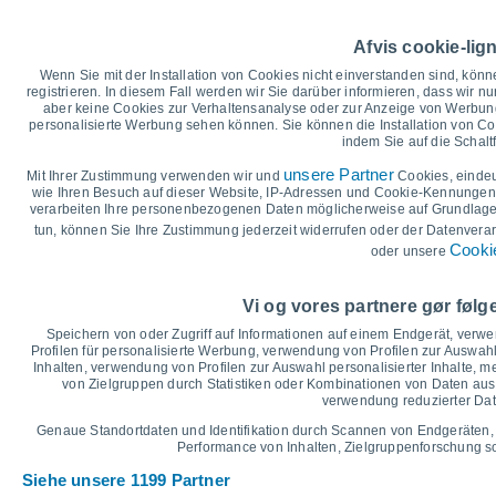
Höchsttemperatur, Tiefsttemperat
Afvis cookie-lig
40
34°
34°
35
Wenn Sie mit der Installation von Cookies nicht einverstanden sind, könn
32°
32°
registrieren. In diesem Fall werden wir Sie darüber informieren, dass wir nu
30
28°
28°
aber keine Cookies zur Verhaltensanalyse oder zur Anzeige von Werbung
personalisierte Werbung sehen können. Sie können die Installation von C
25
indem Sie auf die Schalt
20°
20°
20°
20
18°
unsere Partner
Mit Ihrer Zustimmung verwenden wir und
Cookies, einde
16°
15°
15
wie Ihren Besuch auf dieser Website, IP-Adressen und Cookie-Kennungen z
verarbeiten Ihre personenbezogenen Daten möglicherweise auf Grundlage 
10
tun, können Sie Ihre Zustimmung jederzeit widerrufen oder der Datenverar
5
Cookie
oder unsere
°C
Do
6
Fr
7
Sa
8
So
9
Mo
10
Di
11
M
Vi og vores partnere gør føl
Maximale Temperatur
Speichern von oder Zugriff auf Informationen auf einem Endgerät, verw
Profilen für personalisierte Werbung, verwendung von Profilen zur Auswahl
Inhalten, verwendung von Profilen zur Auswahl personalisierter Inhalte,
von Zielgruppen durch Statistiken oder Kombinationen von Daten au
Grafik für Niederschlag und Bewölkung
verwendung reduzierter Dat
Regen, Schnee und Bewölku
Genaue Standortdaten und Identifikation durch Scannen von Endgeräten,
5
Performance von Inhalten, Zielgruppenforschung 
Siehe unsere 1199 Partner
1020
10