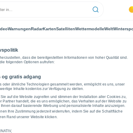
ideo
Warnungen
Radar
Karten
Satelliten
Wettermodelle
Welt
Winterspo
vspolitik
herzustellen, dass die bereitgestellten Informationen von hoher Qualität sind.
die folgenden Optionen aufrufen:
 og gratis adgang
abern
Wettergrafiken
ies oder ähnliche Technologien gesammelt werden, ermöglicht es uns, unser
ertige Inhalte kostenlos zur Verfügung zu stellen.
as Wetter in Bad
Sie auf die Website zugreifen und stimmen der Installation aller Cookies zu,
Partner handelt, die es uns ermöglichen, das Verhalten auf der Website zu
um Ihnen darauf basierende Werbung und personalisierte Inhalte anzuzeigen.
nnen Ihre Zustimmung jederzeit widerrufen, indem Sie auf die Schaltfläche
ren Rand unserer Website klicken.
NATIV,