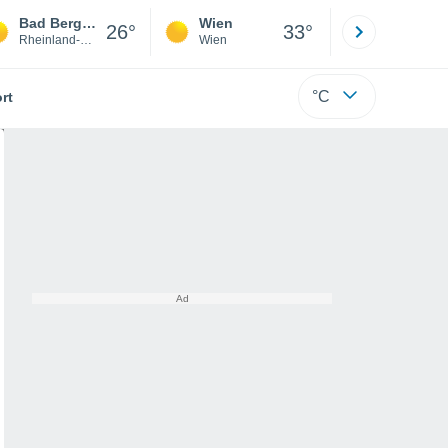
Bad Bergzabern
Wien
Innsbruck
26°
33°
Rheinland-Pfalz
Wien
Tirol
°C
rt