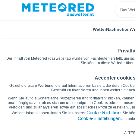
Wetter
Nachrichten
V
Privatli
Der Inhalt von Meteored (daswetter.at) wurde von Fachleuten erstellt, um sic
Sie können diese Website über 
Accepter cookies
Home
Deutschland
Rheinland-Pfalz
Bad Bergz
Gezielte digitale Werbung, die auf Informationen basiert, die durch Cook
Geschäft zu finanzieren und Ihnen weiterhin hochw
Vorhersagegrafik für d
Wenn Sie auf die Schaltfläche "Akzeptieren und fortfahren" klicken, können 
unabhängig davon, ob es sich um unsere eigenen Cookies oder die unserer 
Bergzabern
verfolgen und zu analysieren sowie ein spezifisches Profil zu erstellen, 
Cookie-Richtlinie
Weitere Informationen finden Sie in unserer
. Sie kö
Cookie-Einstellungen
am unte
14 Tage
7 Tage
Grafik der Tiefsttemperaturen
ALTER