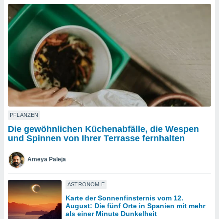
okies oder
 Partner
e es uns
n, das
uf der
 verfolgen
lysieren
s Profil zu
um Ihnen
ierende
nd
erte Inhalte
PFLANZEN
. Weitere
Die gewöhnlichen Küchenabfälle, die Wespen
nen finden
und Spinnen von Ihrer Terrasse fernhalten
rer
tlinie
. Sie
Ameya Paleja
e
 jederzeit
, indem Sie
ASTRONOMIE
altfläche
Karte der Sonnenfinsternis vom 12.
stellungen
August: Die fünf Orte in Spanien mit mehr
n Rand
als einer Minute Dunkelheit
bsite