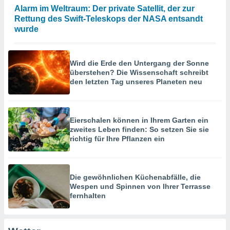
hen, indem
Alarm im Weltraum: Der private Satellit, der zur
ser
Rettung des Swift-Teleskops der NASA entsandt
f "
wurde
en
" oder
tlinie
Wird die Erde den Untergang der Sonne
überstehen? Die Wissenschaft schreibt
es
den letzten Tag unseres Planeten neu
gør
 under
ndlingen:
Eierschalen können in Ihrem Garten ein
von oder
zweites Leben finden: So setzen Sie sie
richtig für Ihre Pflanzen ein
nen auf
erät,
g
 Daten zur
Die gewöhnlichen Küchenabfälle, die
on
Wespen und Spinnen von Ihrer Terrasse
igen,
fernhalten
von
erte