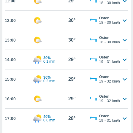
29°
11:00
che
18
-
30
km/h
en
 werden,
Osten
 es uns,
30°
12:00
AKZEPTIEREN
18
-
30
km/h
häft zu
UND
n und Ihnen
FORTFAHREN
hochwertige
Osten
30°
13:00
tenlos zur
18
-
30
km/h
u stellen.
EINSTELLUNGEN
uf die
Osten
30%
29°
14:00
0.1 mm
he
19
-
31
km/h
en und
 klicken,
Osten
30%
 auf die
29°
15:00
0.2 mm
19
-
32
km/h
greifen und
er
 aller
Osten
29°
16:00
19
-
32
km/h
,
 davon, ob
 unsere
Osten
40%
28°
okies oder
17:00
0.6 mm
19
-
31
km/h
 Partner
e es uns