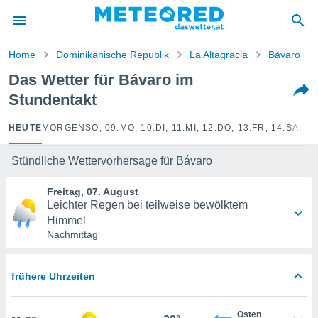
politik
von
Home
Dominikanische Republik
La Altagracia
Bávaro
at) wurde
Das Wetter für Bávaro im
uten
Stundentakt
m
llen, dass
estellten
HEUTE
MORGEN
SO, 09.
MO, 10.
DI, 11.
MI, 12.
DO, 13.
FR, 14.
SA, 15
nen von
tät sind.
Stündliche Wettervorhersage für Bávaro
 diese
er die
Freitag, 07. August
Optionen
Leichter Regen bei teilweise bewölktem
Himmel
Nachmittag
 cookies
s adgang
gitale
frühere Uhrzeiten
ie auf
en basiert,
Cookies
Osten