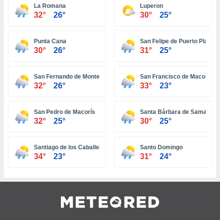
 jederzeit
La Romana
Luperon
oder der
32°
26°
30°
25°
beitung
hen, indem
ser
Punta Cana
San Felipe de Puerto Plata
f "
30°
26°
31°
25°
en
" oder
tlinie
San Fernando de Monte Cristi
San Francisco de Macorís
32°
26°
33°
23°
es
San Pedro de Macorís
Santa Bárbara de Samaná
gør
32°
25°
30°
25°
 under
ndlingen:
von oder
Santiago de los Caballeros
Santo Domingo
34°
23°
31°
24°
nen auf
erät,
g
 Daten zur
on
igen,