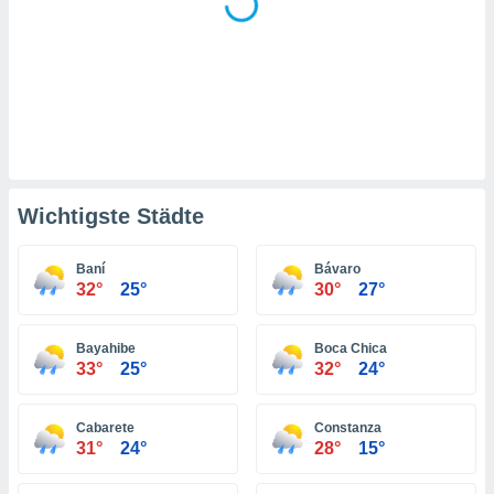
indeutige
 oder
en, um
ezogene
Ihren
 dieser
P-Adressen
-
 zu
Wichtigste Städte
 darauf
n und diese
ten. Einige
Baní
Bávaro
rarbeiten
32°
25°
30°
27°
ezogenen
Bayahibe
Boca Chica
icherweise
33°
25°
32°
24°
age eines
en
, dem Sie
Cabarete
Constanza
hen
31°
24°
28°
15°
 dies zu
 Sie Ihre