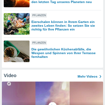
den letzten Tag unseres Planeten neu
IV,
PFLANZEN
kie-
Eierschalen können in Ihrem Garten ein
zweites Leben finden: So setzen Sie sie
richtig für Ihre Pflanzen ein
er
it der
n von
PFLANZEN
cht
Die gewöhnlichen Küchenabfälle, die
den sind,
Wespen und Spinnen von Ihrer Terrasse
 weiterhin
fernhalten
 Website
t
 indem Sie
ieren. In
Video
Mehr Videos
l werden
über
, dass wir
s
, die für die
auf der
twendig