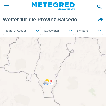
Wetter für die Provinz Salcedo
politik
von
Heute, 9. August
Tageswetter
Symbole
at) wurde
uten
m
llen, dass
estellten
nen von
tät sind.
 diese
er die
Optionen
32°
22°
 cookies
s adgang
gitale