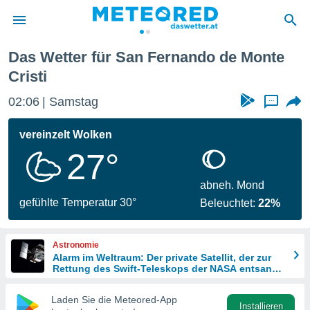
 de Monte Cristi
Das Wetter für San Fernando de Monte
politik
Cristi
von
02:06
Samstag
...
at) wurde
uten
vereinzelt Wolken
m
llen, dass
27°
estellten
nen von
abneh. Mond
tät sind.
gefühlte Temperatur 30°
 diese
Beleuchtet:
22%
er die
Optionen
Astronomie
Alarm im Weltraum: Der private Satellit, der zur
Rettung des Swift-Teleskops der NASA entsandt
 cookies
wurde
s adgang
Laden Sie die Meteored-App
gitale
Installieren