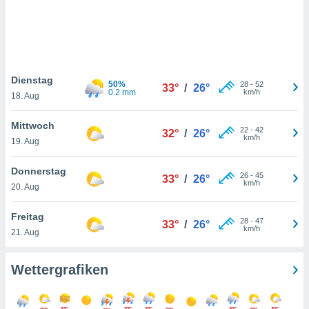
keine
r
analyse
nzeige von
der
erten
Dienstag
50%
28
-
52
33°
/
26°
erwenden,
0.2 mm
km/h
18. Aug
 nicht
Mittwoch
erte
22
-
42
32°
/
26°
km/h
ehen
19. Aug
e können
ation von
Donnerstag
26
-
45
33°
/
26°
lehnen und
km/h
20. Aug
s
t auf
Freitag
site
28
-
47
33°
/
26°
km/h
 indem Sie
21. Aug
altfläche
 klicken.
Wettergrafiken
Zustimmung
wir und
tner