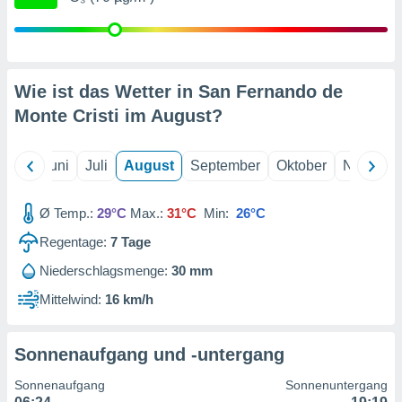
von
erte
verwendung
n zur
Wie ist das Wetter in San Fernando de
erter
Monte Cristi im
August
?
rstellung
n zur
ierung von
Mai
Juni
Juli
August
September
Oktober
Novembe
verwendung
n zur
Ø Temp.:
29°C
Max.:
31°C
Min:
26°C
erter
essung der
Regentage:
7
Tage
ung,
Niederschlagsmenge:
30 mm
er
ce von
Mittelwind:
16 km/h
analyse von
n durch
 oder
Sonnenaufgang und -untergang
onen von
Sonnenaufgang
Sonnenuntergang
nen