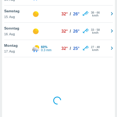
Samstag
38
-
66
32°
/
26°
IV,
km/h
15. Aug
kie-
Sonntag
33
-
58
32°
/
26°
km/h
er
16. Aug
it der
Montag
n von
60%
27
-
48
32°
/
25°
0.3 mm
km/h
cht
17. Aug
den sind,
 weiterhin
 Website
t
 indem Sie
ieren. In
l werden
über
, dass wir
s
, die für die
auf der
twendig