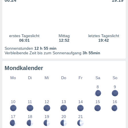
06:24
19:19
ntwicklung
serung der
g
 Daten zur
n Inhalten.
erstes Tageslicht
Mittag
letztes Tageslicht
06:01
12:52
19:42
ten und
Sonnenstunden
12 h 55 min
ion durch
Verbleibende Zeit bis zum Sonnenaufgang
3h 55min
on
,
erte
Mondkalender
d Inhalte,
on
Mo
Di
Mi
Do
Fr
Sa
So
ung und der
8
9
ce von
nforschung
10
11
12
13
14
15
16
icklung
serung von
.
17
18
19
20
21
sere 1199