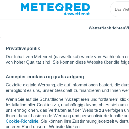
Wetter
Nachrichten
V
Privatlivspolitik
Der Inhalt von Meteored (daswetter.at) wurde von Fachleuten erst
von hoher Qualität sind. Sie können diese Website über die fol
Accepter cookies og gratis adgang
Home
Spanien
Baskenland
Bizkaia
Gezielte digitale Werbung, die auf Informationen basiert, die 
ermöglicht es uns, unser Geschäft zu finanzieren und Ihnen weit
Wetter für Bizkaia
Wenn Sie auf die Schaltfläche "Akzeptieren und fortfahren" kli
Installation aller Cookies zu, unabhängig davon, ob es sich um 
uns ermöglichen, das Verhalten auf der Website zu verfolgen und
Heute, 7. August
Tageswetter
Symbole
Ihnen darauf basierende Werbung und personalisierte Inhalte an
Cookie-Richtlinie
. Sie können Ihre Zustimmung jederzeit widerru
unteren Rand unserer Website klicken.