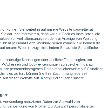
25°
16°
Bermeo
ind, können Sie weiterhin auf unsere Website daswetter.at
 Sie darüber informieren, dass wir nur Cookies installieren, die
23°
 Cookies zur Verhaltensanalyse oder zur Anzeige von Werbung
18°
Ondarroa
e, nicht personalisierte Werbung sehen können. Sie können die
28°
uf unsere Website zugreifen, indem Sie auf die Schaltfläche
15°
ao
29°
s, eindeutige Kennungen oder ähnliche Technologien, um
15°
 IP-Adressen und Cookie-Kennungen zu speichern, darauf
Durango
iten Ihre personenbezogenen Daten möglicherweise auf Grundlage
Um dies zu tun, können Sie Ihre Zustimmung jederzeit
 auf dieser Website auf "
Konfigurieren
" oder unsere
°
°
ngen:
ät, verwendung reduzierter Daten zur Auswahl von
bung, verwendung von Profilen zur Auswahl personalisierter