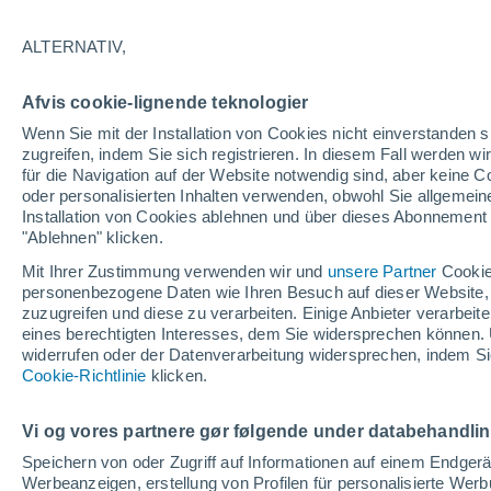
ALTERNATIV,
Afvis cookie-lignende teknologier
Wenn Sie mit der Installation von Cookies nicht einverstanden s
zugreifen, indem Sie sich registrieren. In diesem Fall werden wir
für die Navigation auf der Website notwendig sind, aber keine
oder personalisierten Inhalten verwenden, obwohl Sie allgemein
27°
Installation von Cookies ablehnen und über dieses Abonnement a
15°
27°
"Ablehnen" klicken.
Sopuerta
Bilb
14°
Valle de
Mit Ihrer Zustimmung verwenden wir und
unsere Partner
Cookie
Carranza
Carrantza
personenbezogene Daten wie Ihren Besuch auf dieser Website,
Harana
zuzugreifen und diese zu verarbeiten. Einige Anbieter verarbe
eines berechtigten Interesses, dem Sie widersprechen können. 
widerrufen oder der Datenverarbeitung widersprechen, indem Sie
Cookie-Richtlinie
klicken.
29
15
Urduña-
Vi og vores partnere gør følgende under databehandli
Orduña
Speichern von oder Zugriff auf Informationen auf einem Endger
Werbeanzeigen, erstellung von Profilen für personalisierte Wer