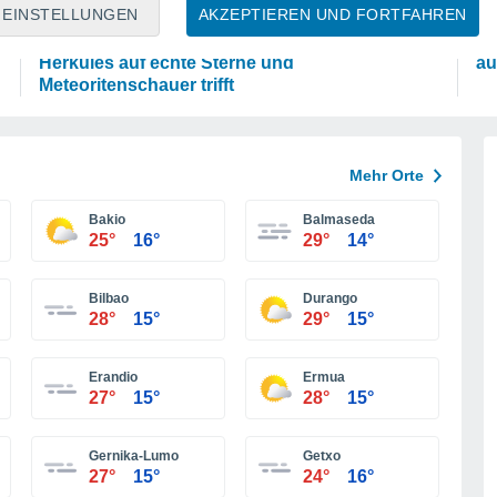
ASTRONOMIE
W
EINSTELLUNGEN
AKZEPTIEREN UND FORTFAHREN
Das Sternbild Löwe: Wo der Mythos des
Fo
Herkules auf echte Sterne und
au
Meteoritenschauer trifft
Mehr Orte
Bakio
Balmaseda
25°
16°
29°
14°
Bilbao
Durango
28°
15°
29°
15°
Erandio
Ermua
27°
15°
28°
15°
Gernika-Lumo
Getxo
27°
15°
24°
16°