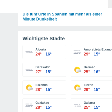
ASTRONOMIE
Karte der Sonnenfinsternis vom 12. August:
Die fünf Orte in Spanien mit mehr als einer
Minute Dunkelheit
Wichtigste Städte
Algorta
Amorebieta-Etxano
24°
16°
29°
15°
Barakaldo
Bermeo
27°
15°
25°
16°
Elizondo
Elorrio
28°
15°
29°
15°
Galdakao
Gallarta
28°
15°
25°
15°