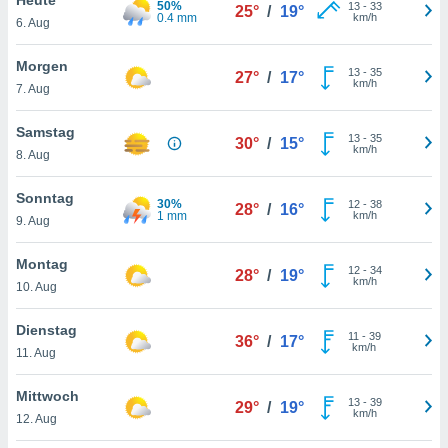
50%
okies oder
13
-
33
25°
/
19°
0.4 mm
km/h
6. Aug
 Partner
e es uns
n, das
Morgen
13
-
35
27°
/
17°
uf der
km/h
7. Aug
 verfolgen
lysieren
Samstag
13
-
35
30°
/
15°
km/h
8. Aug
s Profil zu
um Ihnen
ierende
Sonntag
30%
12
-
38
28°
/
16°
nd
1 mm
km/h
9. Aug
erte Inhalte
. Weitere
Montag
12
-
34
nen finden
28°
/
19°
km/h
10. Aug
rer
tlinie
. Sie
Dienstag
e
11
-
39
36°
/
17°
km/h
 jederzeit
11. Aug
, indem Sie
altfläche
Mittwoch
13
-
39
stellungen
29°
/
19°
km/h
12. Aug
n Rand
bsite