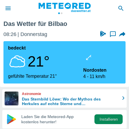
Das Wetter für Bilbao
politik
08:26
Donnerstag
...
von
at) wurde
bedeckt
uten
21°
m
llen, dass
estellten
Nordosten
nen von
gefühlte Temperatur 21°
4
11 km/h
tät sind.
 diese
er die
Astronomie
Optionen
Das Sternbild Löwe: Wo der Mythos des
Herkules auf echte Sterne und
Meteoritenschauer trifft
 cookies
Laden Sie die Meteored-App
s adgang
Installieren
kostenlos herunter!
gitale