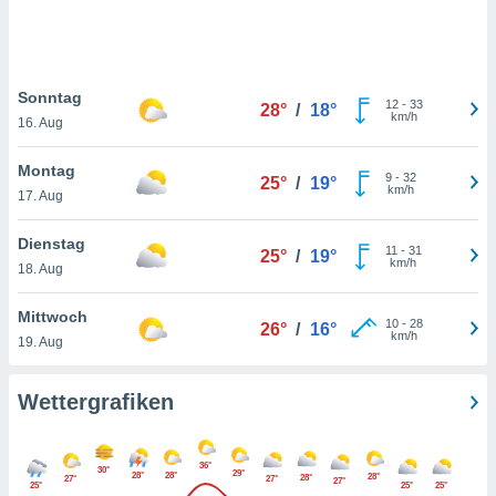
keine
r
analyse
nzeige von
Sonntag
der
12
-
33
28°
/
18°
km/h
erten
16. Aug
erwenden,
Montag
9
-
32
25°
/
19°
 nicht
km/h
17. Aug
erte
ehen
Dienstag
e können
11
-
31
25°
/
19°
km/h
ation von
18. Aug
lehnen und
s
Mittwoch
10
-
28
26°
/
16°
t auf
km/h
19. Aug
site
 indem Sie
altfläche
Wettergrafiken
 klicken.
Zustimmung
36°
wir und
30°
29°
28°
28°
28°
28°
27°
27°
27°
25°
25°
25°
tner