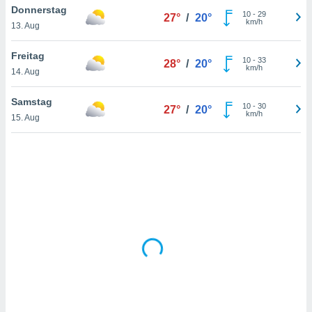
Donnerstag
10
-
29
27°
/
20°
km/h
13. Aug
IV,
Freitag
10
-
33
28°
/
20°
kie-
km/h
14. Aug
er
Samstag
10
-
30
27°
/
20°
it der
km/h
15. Aug
n von
cht
den sind,
 weiterhin
 Website
t
 indem Sie
ieren. In
l werden
über
, dass wir
s
, die für die
auf der
twendig