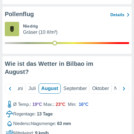
von
erte
Pollenflug
Details
verwendung
n zur
Niedrig
Gräser (10 #/m³)
erter
rstellung
n zur
ierung von
verwendung
Wie ist das Wetter in Bilbao im
n zur
August
?
erter
essung der
ung,
Mai
Juni
Juli
August
September
Oktober
Novembe
er
ce von
analyse von
Ø Temp.:
19°C
Max.:
23°C
Min:
16°C
n durch
Regentage:
13
Tage
 oder
onen von
Niederschlagsmenge:
63 mm
nen
Mittelwind:
9 km/h