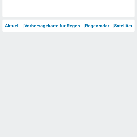
Aktuell
Vorhersagekarte für Regen
Regenradar
Satelliten