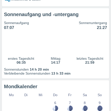
ntwicklung
serung der
Sonnenaufgang und -untergang
g
 Daten zur
Sonnenaufgang
Sonnenuntergang
n Inhalten.
07:07
21:27
ten und
ion durch
on
,
erte
erstes Tageslicht
Mittag
letztes Tageslicht
d Inhalte,
06:35
14:17
21:59
on
Sonnenstunden
14 h 20 min
ung und der
Verbleibende Sonnenstunden
13 h 33 min
ce von
nforschung
Mondkalender
icklung
serung von
Mo
Di
Mi
Do
Fr
Sa
So
.
6
7
8
9
sere 1199