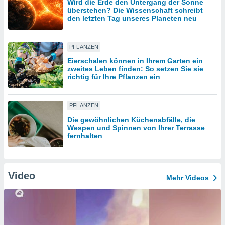
Wird die Erde den Untergang der Sonne
überstehen? Die Wissenschaft schreibt
den letzten Tag unseres Planeten neu
IV,
kie-
PFLANZEN
Eierschalen können in Ihrem Garten ein
er
zweites Leben finden: So setzen Sie sie
richtig für Ihre Pflanzen ein
it der
n von
cht
PFLANZEN
den sind,
 weiterhin
Die gewöhnlichen Küchenabfälle, die
 Website
Wespen und Spinnen von Ihrer Terrasse
fernhalten
t
 indem Sie
ieren. In
l werden
Video
über
Mehr Videos
, dass wir
s
, die für die
auf der
twendig