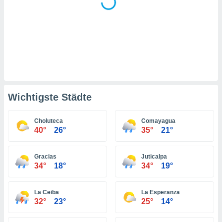
indeutige
 oder
en, um
ezogene
Ihren
 dieser
P-Adressen
-
 zu
Wichtigste Städte
 darauf
n und diese
ten. Einige
Choluteca
Comayagua
rarbeiten
40°
26°
35°
21°
ezogenen
Gracias
Juticalpa
icherweise
34°
18°
34°
19°
age eines
en
, dem Sie
La Ceiba
La Esperanza
hen
32°
23°
25°
14°
 dies zu
 Sie Ihre