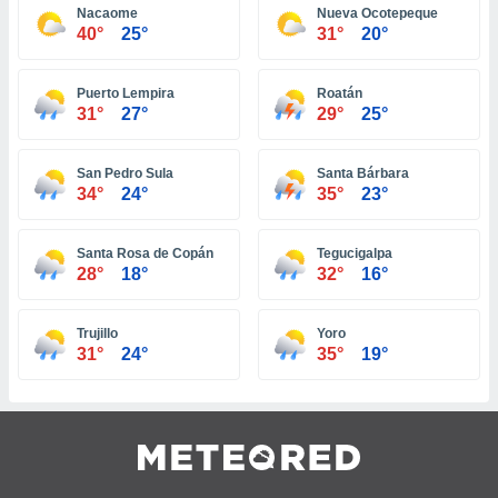
 jederzeit
Nacaome
Nueva Ocotepeque
oder der
40°
25°
31°
20°
beitung
hen, indem
ser
Puerto Lempira
Roatán
f "
31°
27°
29°
25°
en
" oder
tlinie
San Pedro Sula
Santa Bárbara
34°
24°
35°
23°
es
Santa Rosa de Copán
Tegucigalpa
gør
28°
18°
32°
16°
 under
ndlingen:
von oder
Trujillo
Yoro
31°
24°
35°
19°
nen auf
erät,
g
 Daten zur
on
igen,