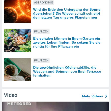
ASTRONOMIE
Wird die Erde den Untergang der Sonne
IV,
überstehen? Die Wissenschaft schreibt
den letzten Tag unseres Planeten neu
kie-
PFLANZEN
er
Eierschalen können in Ihrem Garten ein
it der
zweites Leben finden: So setzen Sie sie
n von
richtig für Ihre Pflanzen ein
cht
den sind,
 weiterhin
PFLANZEN
 Website
t
Die gewöhnlichen Küchenabfälle, die
Wespen und Spinnen von Ihrer Terrasse
 indem Sie
fernhalten
ieren. In
l werden
über
, dass wir
Video
s
Mehr Videos
, die für die
auf der
twendig