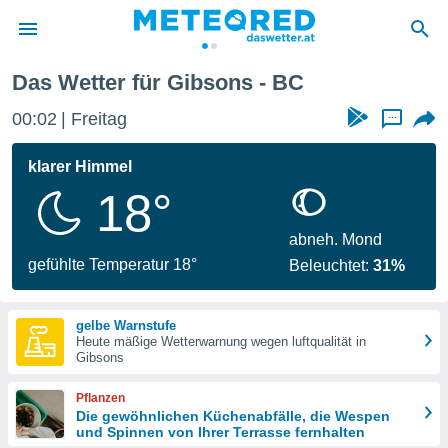
Das Wetter für Gibsons - BC
politik
00:02
Freitag
...
von
at) wurde
klarer Himmel
uten
18°
m
llen, dass
estellten
abneh. Mond
nen von
gefühlte Temperatur 18°
Beleuchtet:
31%
tät sind.
 diese
er die
gelbe Warnstufe
Optionen
Heute mäßige Wetterwarnung wegen luftqualität in
Gibsons
 cookies
Pflanzen
s adgang
Die gewöhnlichen Küchenabfälle, die Wespen
und Spinnen von Ihrer Terrasse fernhalten
gitale