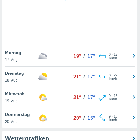
keine
r
analyse
nzeige von
der
erten
erwenden,
 nicht
Montag
6
-
17
19°
/
17°
erte
km/h
17. Aug
ehen
e können
Dienstag
8
-
22
ation von
21°
/
17°
km/h
18. Aug
lehnen und
s
t auf
Mittwoch
9
-
15
21°
/
17°
site
km/h
19. Aug
 indem Sie
altfläche
Donnerstag
9
-
18
 klicken.
20°
/
15°
km/h
20. Aug
Zustimmung
wir und
Wettergrafiken
tner