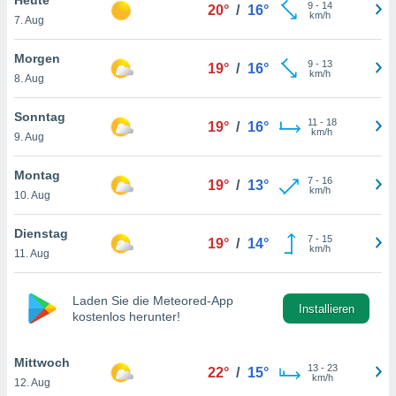
okies oder
9
-
14
20°
/
16°
km/h
7. Aug
 Partner
e es uns
n, das
Morgen
9
-
13
19°
/
16°
uf der
km/h
8. Aug
 verfolgen
lysieren
Sonntag
11
-
18
19°
/
16°
km/h
9. Aug
s Profil zu
um Ihnen
ierende
Montag
7
-
16
19°
/
13°
nd
km/h
10. Aug
erte Inhalte
. Weitere
Dienstag
7
-
15
nen finden
19°
/
14°
km/h
11. Aug
rer
tlinie
. Sie
e
Laden Sie die Meteored-App
 jederzeit
Installieren
kostenlos herunter!
, indem Sie
altfläche
stellungen
Mittwoch
13
-
23
22°
/
15°
n Rand
km/h
12. Aug
bsite