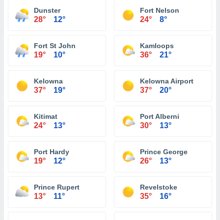
Dunster
Fort Nelson
28°
12°
24°
8°
Fort St John
Kamloops
19°
10°
36°
21°
Kelowna
Kelowna Airport
37°
19°
37°
20°
Kitimat
Port Alberni
24°
13°
30°
13°
Port Hardy
Prince George
19°
12°
26°
13°
Prince Rupert
Revelstoke
13°
11°
35°
16°