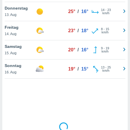
Donnerstag
14
-
23
25°
/
16°
km/h
13. Aug
IV,
kie-
Freitag
8
-
15
23°
/
18°
km/h
14. Aug
er
it der
Samstag
9
-
19
20°
/
16°
n von
km/h
15. Aug
cht
den sind,
Sonntag
13
-
25
 weiterhin
19°
/
15°
km/h
16. Aug
 Website
t
 indem Sie
ieren. In
l werden
über
, dass wir
s
, die für die
auf der
twendig