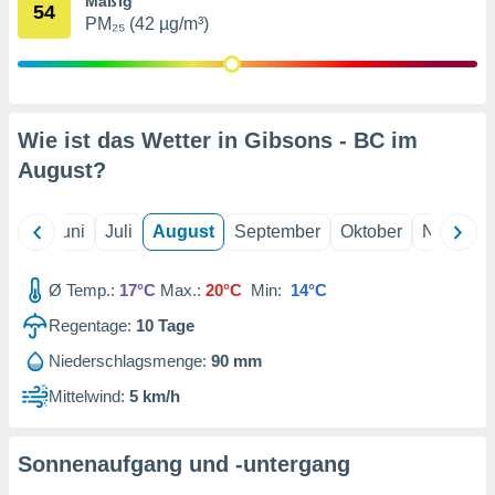
Mäßig
von
54
PM₂₅ (42 µg/m³)
erte
verwendung
n zur
erter
Wie ist das Wetter in Gibsons - BC im
rstellung
August
?
n zur
ierung von
verwendung
Mai
Juni
Juli
August
September
Oktober
Novembe
n zur
erter
Ø Temp.:
17°C
Max.:
20°C
Min:
14°C
essung der
ung,
Regentage:
10
Tage
er
ce von
Niederschlagsmenge:
90 mm
analyse von
Mittelwind:
5 km/h
n durch
 oder
onen von
Sonnenaufgang und -untergang
nen