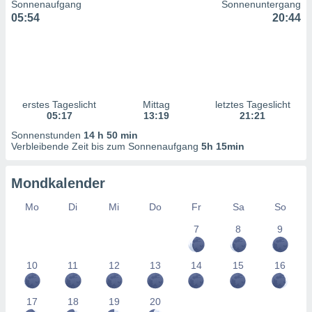
Sonnenaufgang
Sonnenuntergang
ntwicklung
05:54
20:44
serung der
g
 Daten zur
n Inhalten.
erstes Tageslicht
Mittag
letztes Tageslicht
ten und
05:17
13:19
21:21
ion durch
on
Sonnenstunden
14 h 50 min
Verbleibende Zeit bis zum Sonnenaufgang
5h 15min
,
erte
d Inhalte,
Mondkalender
on
ung und der
Mo
Di
Mi
Do
Fr
Sa
So
ce von
7
8
9
nforschung
icklung
10
11
12
13
14
15
16
serung von
.
17
18
19
20
sere 1199