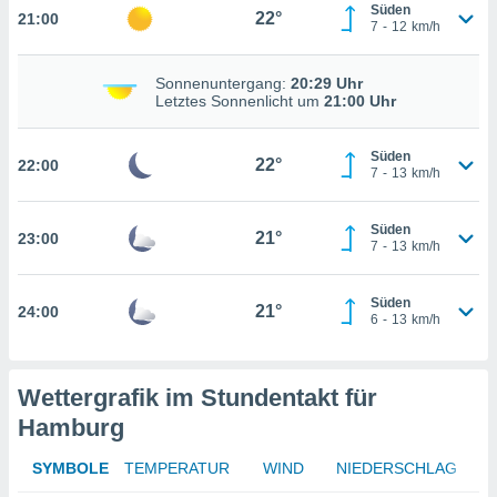
Süden
22°
21:00
7
-
12
km/h
kie-
er
Sonnenuntergang:
20:29 Uhr
Letztes Sonnenlicht um
21:00 Uhr
it der
n von
cht
Süden
22°
22:00
7
-
13
km/h
den sind,
 weiterhin
 Website
Süden
21°
23:00
t
7
-
13
km/h
 indem Sie
ieren. In
l werden
Süden
21°
24:00
6
-
13
km/h
über
, dass wir
s
, die für die
Wettergrafik im Stundentakt für
auf der
Hamburg
twendig
keine
SYMBOLE
TEMPERATUR
WIND
NIEDERSCHLAG
r
analyse