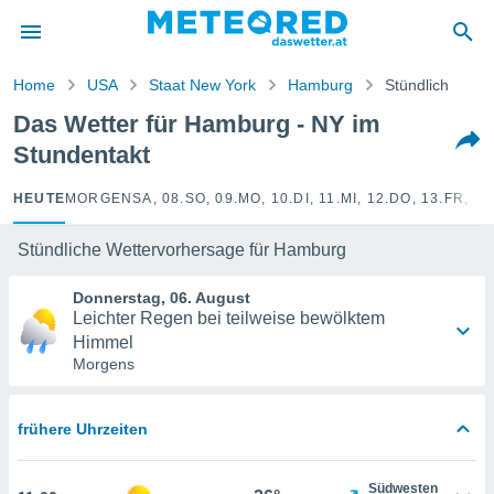
politik
von
Home
USA
Staat New York
Hamburg
Stündlich
at) wurde
Das Wetter für Hamburg - NY im
uten
Stundentakt
m
llen, dass
estellten
HEUTE
MORGEN
SA, 08.
SO, 09.
MO, 10.
DI, 11.
MI, 12.
DO, 13.
FR, 14
nen von
tät sind.
Stündliche Wettervorhersage für Hamburg
 diese
er die
Donnerstag, 06. August
Optionen
Leichter Regen bei teilweise bewölktem
Himmel
Morgens
 cookies
s adgang
gitale
frühere Uhrzeiten
ie auf
en basiert,
Cookies
Südwesten