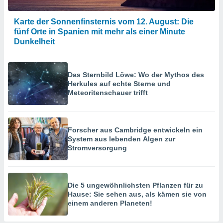
hen, indem
ser
f "
Karte der Sonnenfinsternis vom 12. August: Die
en
" oder
fünf Orte in Spanien mit mehr als einer Minute
Dunkelheit
tlinie
Das Sternbild Löwe: Wo der Mythos des
es
Herkules auf echte Sterne und
gør
Meteoritenschauer trifft
 under
ndlingen:
von oder
Forscher aus Cambridge entwickeln ein
nen auf
System aus lebenden Algen zur
Stromversorgung
erät,
g
 Daten zur
on
Die 5 ungewöhnlichsten Pflanzen für zu
igen,
Hause: Sie sehen aus, als kämen sie von
von
einem anderen Planeten!
erte