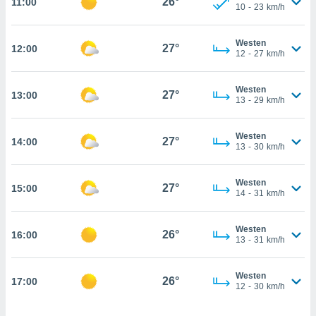
26°
11:00
che
10
-
23
km/h
en
 werden,
Westen
 es uns,
27°
12:00
AKZEPTIEREN
12
-
27
km/h
häft zu
UND
n und Ihnen
FORTFAHREN
hochwertige
Westen
27°
13:00
tenlos zur
13
-
29
km/h
u stellen.
EINSTELLUNGEN
uf die
Westen
27°
14:00
he
13
-
30
km/h
en und
 klicken,
Westen
 auf die
27°
15:00
14
-
31
km/h
greifen und
er
 aller
Westen
26°
16:00
13
-
31
km/h
,
 davon, ob
 unsere
Westen
26°
okies oder
17:00
12
-
30
km/h
 Partner
e es uns