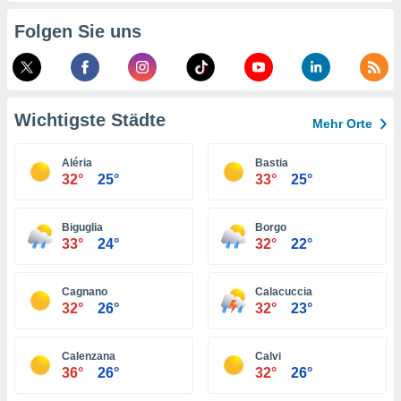
indeutige
Folgen Sie uns
 oder
en, um
ezogene
Ihren
 dieser
Wichtigste Städte
Mehr Orte
P-Adressen
-
Aléria
Bastia
 zu
32°
25°
33°
25°
 darauf
n und diese
ten. Einige
Biguglia
Borgo
rarbeiten
33°
24°
32°
22°
ezogenen
icherweise
Cagnano
Calacuccia
age eines
32°
26°
32°
23°
en
, dem Sie
hen
Calenzana
Calvi
 dies zu
36°
26°
32°
26°
 Sie Ihre