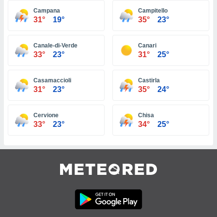
 jederzeit
oder der
Campana
Campitello
31°
19°
35°
23°
beitung
hen, indem
ser
Canale-di-Verde
Canari
f "
33°
23°
31°
25°
en
" oder
tlinie
Casamaccioli
Castirla
31°
23°
35°
24°
es
gør
Cervione
Chisa
 under
33°
23°
34°
25°
ndlingen:
von oder
nen auf
erät,
g
 Daten zur
on
igen,