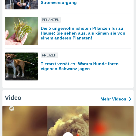
Stromversorgung
IV,
PFLANZEN
kie-
Die 5 ungewöhnlichsten Pflanzen für zu
Hause: Sie sehen aus, als kämen sie von
einem anderen Planeten!
er
it der
n von
FREIZEIT
cht
Tierarzt verrät es: Warum Hunde ihren
den sind,
eigenen Schwanz jagen
 weiterhin
 Website
t
 indem Sie
ieren. In
Video
Mehr Videos
l werden
über
, dass wir
s
, die für die
auf der
twendig