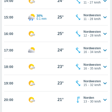
24°
14:00
che
11
-
27
km/h
en
 werden,
Nordwesten
 es uns,
30%
25°
15:00
AKZEPTIEREN
0.1 mm
11
-
28
km/h
häft zu
UND
n und Ihnen
FORTFAHREN
hochwertige
Nordwesten
25°
16:00
tenlos zur
12
-
28
km/h
u stellen.
EINSTELLUNGEN
uf die
Nordwesten
24°
17:00
he
16
-
34
km/h
en und
 klicken,
Nordwesten
 auf die
23°
18:00
16
-
35
km/h
greifen und
er
 aller
Nordwesten
23°
19:00
15
-
32
km/h
,
 davon, ob
 unsere
Norden
21°
okies oder
20:00
13
-
30
km/h
 Partner
e es uns