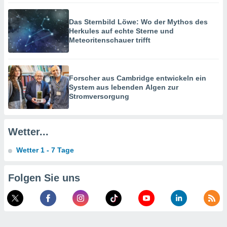
hen, indem
ser
f "
Das Sternbild Löwe: Wo der Mythos des
en
" oder
Herkules auf echte Sterne und
Meteoritenschauer trifft
tlinie
Forscher aus Cambridge entwickeln ein
es
System aus lebenden Algen zur
gør
Stromversorgung
 under
ndlingen:
von oder
Wetter...
nen auf
Wetter 1 - 7 Tage
erät,
g
 Daten zur
Folgen Sie uns
on
igen,
von
erte