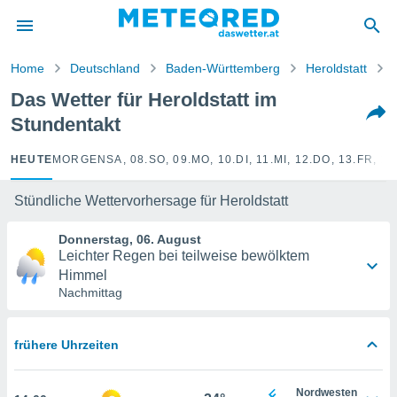
politik
von
Home
Deutschland
Baden-Württemberg
Heroldstatt
at) wurde
Das Wetter für Heroldstatt im
uten
Stundentakt
m
llen, dass
estellten
HEUTE
MORGEN
SA, 08.
SO, 09.
MO, 10.
DI, 11.
MI, 12.
DO, 13.
FR, 14
nen von
tät sind.
Stündliche Wettervorhersage für Heroldstatt
 diese
er die
Donnerstag, 06. August
Optionen
Leichter Regen bei teilweise bewölktem
Himmel
Nachmittag
 cookies
s adgang
gitale
frühere Uhrzeiten
ie auf
en basiert,
Cookies
Nordwesten