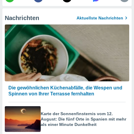
en, um
ezogene
Ihren
Nachrichten
Aktuellste Nachrichten
 dieser
P-Adressen
-
 zu
 darauf
n und diese
ten. Einige
rarbeiten
ezogenen
icherweise
age eines
Die gewöhnlichen Küchenabfälle, die Wespen und
en
Spinnen von Ihrer Terrasse fernhalten
, dem Sie
hen
 dies zu
 Sie Ihre
Karte der Sonnenfinsternis vom 12.
 jederzeit
August: Die fünf Orte in Spanien mit mehr
oder der
als einer Minute Dunkelheit
beitung