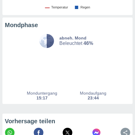
nzeige von
Temperatur
Regen
der
erten
erwenden,
Mondphase
 nicht
abneh. Mond
erte
Beleuchtet
46%
ehen
e können
ation von
lehnen und
s
t auf
site
 indem Sie
altfläche
Monduntergang
Mondaufgang
 klicken.
15:17
23:44
Zustimmung
wir und
tner
Vorhersage teilen
indeutige
 oder