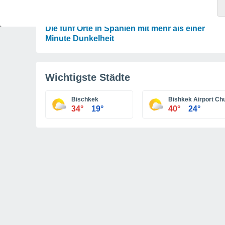
ASTRONOMIE
Karte der Sonnenfinsternis vom 12. August:
Die fünf Orte in Spanien mit mehr als einer
Minute Dunkelheit
Wichtigste Städte
Bischkek
Bishkek Airport Ch
34°
19°
40°
24°