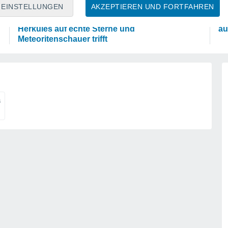
ASTRONOMIE
W
EINSTELLUNGEN
AKZEPTIEREN UND FORTFAHREN
Das Sternbild Löwe: Wo der Mythos des
Fo
Herkules auf echte Sterne und
au
Meteoritenschauer trifft
uy