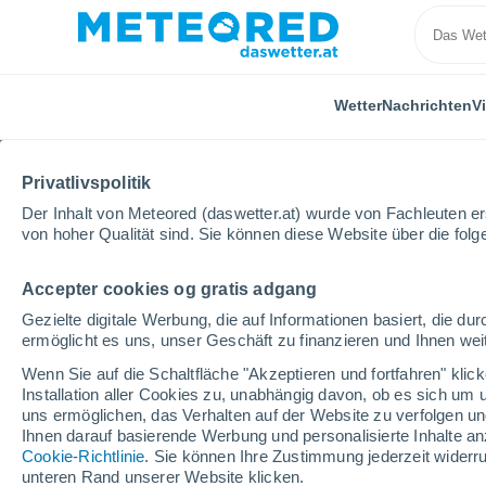
Wetter
Nachrichten
V
Privatlivspolitik
Der Inhalt von Meteored (daswetter.at) wurde von Fachleuten erst
von hoher Qualität sind. Sie können diese Website über die fol
Accepter cookies og gratis adgang
Home
Kirgistan
Gezielte digitale Werbung, die auf Informationen basiert, die 
ermöglicht es uns, unser Geschäft zu finanzieren und Ihnen weit
Das Wetter für Kirgist
Wenn Sie auf die Schaltfläche "Akzeptieren und fortfahren" kli
Installation aller Cookies zu, unabhängig davon, ob es sich um 
uns ermöglichen, das Verhalten auf der Website zu verfolgen und
Heute, 7. August
Tageswetter
Symbole
Ihnen darauf basierende Werbung und personalisierte Inhalte an
Cookie-Richtlinie
. Sie können Ihre Zustimmung jederzeit widerru
unteren Rand unserer Website klicken.