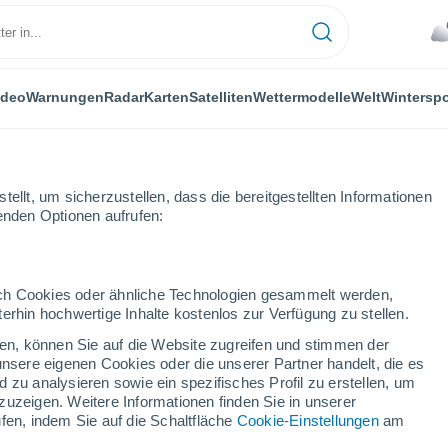
ideo
Warnungen
Radar
Karten
Satelliten
Wettermodelle
Welt
Winterspo
ellt, um sicherzustellen, dass die bereitgestellten Informationen
genden Optionen aufrufen:
durch Cookies oder ähnliche Technologien gesammelt werden,
erhin hochwertige Inhalte kostenlos zur Verfügung zu stellen.
an. 14-Tage Vorhersage
cken, können Sie auf die Website zugreifen und stimmen der
unsere eigenen Cookies oder die unserer Partner handelt, die es
 zu analysieren sowie ein spezifisches Profil zu erstellen, um
zuzeigen. Weitere Informationen finden Sie in unserer
fen, indem Sie auf die Schaltfläche
Cookie-Einstellungen
am