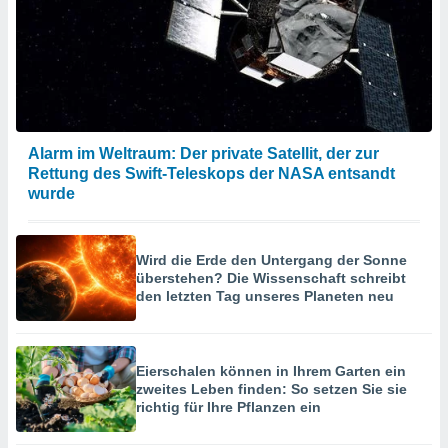
hen, indem
ser
f "
en
" oder
tlinie
Alarm im Weltraum: Der private Satellit, der zur
es
Rettung des Swift-Teleskops der NASA entsandt
gør
wurde
 under
ndlingen:
von oder
Wird die Erde den Untergang der Sonne
überstehen? Die Wissenschaft schreibt
nen auf
den letzten Tag unseres Planeten neu
erät,
g
 Daten zur
on
Eierschalen können in Ihrem Garten ein
igen,
zweites Leben finden: So setzen Sie sie
von
richtig für Ihre Pflanzen ein
erte