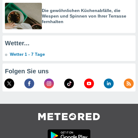
verwendung
n zur
Die gewöhnlichen Küchenabfälle, die
Wespen und Spinnen von Ihrer Terrasse
erter
fernhalten
rstellung
n zur
ierung von
verwendung
Wetter...
n zur
Wetter 1 - 7 Tage
erter
essung der
Folgen Sie uns
ung,
er
ce von
analyse von
n durch
 oder
onen von
nen
ntwicklung
serung der