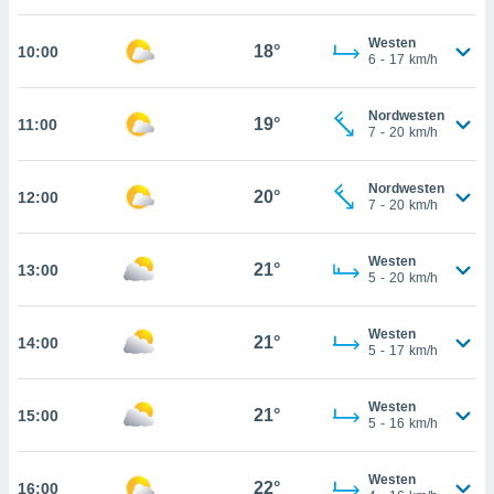
che
en
Westen
 werden,
18°
10:00
6
-
17
km/h
 es uns,
AKZEPTIEREN
häft zu
UND
n und Ihnen
Nordwesten
FORTFAHREN
19°
11:00
hochwertige
7
-
20
km/h
tenlos zur
u stellen.
EINSTELLUNGEN
Nordwesten
20°
12:00
7
-
20
km/h
uf die
he
en und
Westen
21°
13:00
 klicken,
5
-
20
km/h
 auf die
greifen und
er
Westen
21°
14:00
5
-
17
km/h
 aller
,
 davon, ob
Westen
21°
15:00
 unsere
5
-
16
km/h
okies oder
 Partner
Westen
e es uns
22°
16:00