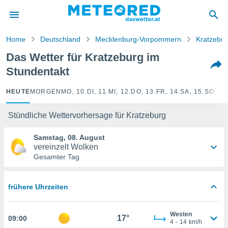
politik
von
Home
Deutschland
Mecklenburg-Vorpommern
Kratzebur
at) wurde
Das Wetter für Kratzeburg im
uten
Stundentakt
m
llen, dass
estellten
HEUTE
MORGEN
MO, 10.
DI, 11.
MI, 12.
DO, 13.
FR, 14.
SA, 15.
SO, 16
nen von
tät sind.
Stündliche Wettervorhersage für Kratzeburg
 diese
er die
Samstag, 08. August
Optionen
vereinzelt Wolken
Gesamter Tag
 cookies
s adgang
frühere Uhrzeiten
gitale
ie auf
en basiert,
Westen
17°
09:00
Cookies
4
-
14
km/h