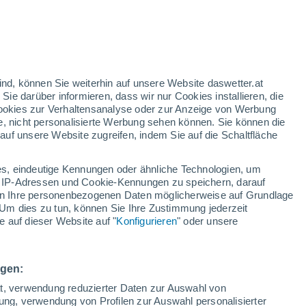
gelbe Warnstufe
Heute mäßige Wetterwarnung wegen
hitze in Manziat
h
ind, können Sie weiterhin auf unsere Website daswetter.at
 Sie darüber informieren, dass wir nur Cookies installieren, die
 Cookies zur Verhaltensanalyse oder zur Anzeige von Werbung
e, nicht personalisierte Werbung sehen können. Sie können die
uf unsere Website zugreifen, indem Sie auf die Schaltfläche
ur
dt
s, eindeutige Kennungen oder ähnliche Technologien, um
Bewölkung
Regenradar
Satelliten
Wettermodelle
 IP-Adressen und Cookie-Kennungen zu speichern, darauf
iten Ihre personenbezogenen Daten möglicherweise auf Grundlage
Um dies zu tun, können Sie Ihre Zustimmung jederzeit
 auf dieser Website auf "
Konfigurieren
" oder unsere
ienstag
Mittwoch
Donnerstag
Freitag
11. Aug
12. Aug
13. Aug
14. Aug
ngen:
ät, verwendung reduzierter Daten zur Auswahl von
bung, verwendung von Profilen zur Auswahl personalisierter