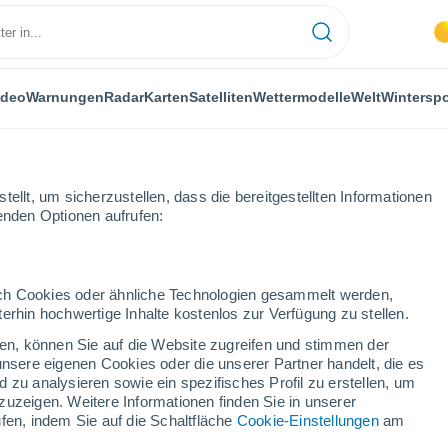
ideo
Warnungen
Radar
Karten
Satelliten
Wettermodelle
Welt
Winterspo
ellt, um sicherzustellen, dass die bereitgestellten Informationen
genden Optionen aufrufen:
Manziat
durch Cookies oder ähnliche Technologien gesammelt werden,
erhin hochwertige Inhalte kostenlos zur Verfügung zu stellen.
cken, können Sie auf die Website zugreifen und stimmen der
unsere eigenen Cookies oder die unserer Partner handelt, die es
...
 zu analysieren sowie ein spezifisches Profil zu erstellen, um
zuzeigen. Weitere Informationen finden Sie in unserer
Stündlich
fen, indem Sie auf die Schaltfläche
Cookie-Einstellungen
am
Bewölkte Abschnitte in den
nächsten Stunden