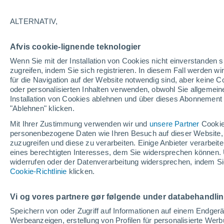
31°
ALTERNATIV,
UV
7 hoc
Afvis cookie-lignende teknologier
gefühlte Temperatur 30°
LSF
15-25
Wenn Sie mit der Installation von Cookies nicht einverstanden s
zugreifen, indem Sie sich registrieren. In diesem Fall werden wir
für die Navigation auf der Website notwendig sind, aber keine
oder personalisierten Inhalten verwenden, obwohl Sie allgemein
Astronomie
Installation von Cookies ablehnen und über dieses Abonnement a
Alarm im Weltraum: Der private Satellit, der z
Rettung des Swift-Teleskops der NASA entsan
"Ablehnen" klicken.
wurde
Mit Ihrer Zustimmung verwenden wir und
unsere Partner
Cookie
Wetter 1 - 7 Tage
Aktuell
Vorhersagekarte für die 
personenbezogene Daten wie Ihren Besuch auf dieser Website,
zuzugreifen und diese zu verarbeiten. Einige Anbieter verarbe
eines berechtigten Interesses, dem Sie widersprechen können. 
widerrufen oder der Datenverarbeitung widersprechen, indem Sie
Morgen
Montag
D
Cookie-Richtlinie
Heute
klicken.
9. Aug
10. Aug
8. Aug
Vi og vores partnere gør følgende under databehandli
Speichern von oder Zugriff auf Informationen auf einem Endger
Werbeanzeigen, erstellung von Profilen für personalisierte Wer
60%
40%