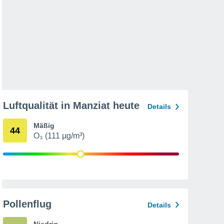
Luftqualität in Manziat heute
Details
Mäßig
44
O₃ (111 µg/m³)
Pollenflug
Details
Niedrig