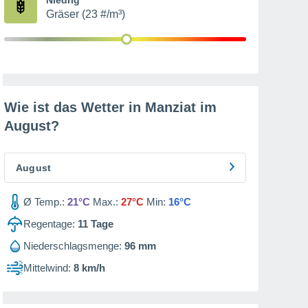
Gräser (23 #/m³)
Wie ist das Wetter in Manziat im
August
?
August
Ø Temp.:
21°C
Max.:
27°C
Min:
16°C
Regentage:
11
Tage
Niederschlagsmenge:
96 mm
Mittelwind:
8 km/h