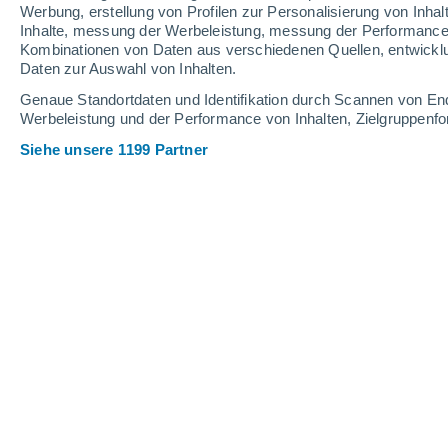
0.2 mm
0.8 mm
Werbung, erstellung von Profilen zur Personalisierung von Inhal
Inhalte, messung der Werbeleistung, messung der Performance v
33°
/
19°
34°
/
20°
33°
/
16°
Kombinationen von Daten aus verschiedenen Quellen, entwickl
Daten zur Auswahl von Inhalten.
13
-
28
km/h
10
-
27
km/h
13
12
-
21
km/h
Genaue Standortdaten und Identifikation durch Scannen von En
Werbeleistung und der Performance von Inhalten, Zielgruppen
Siehe unsere 1199 Partner
Das Wetter für Manziat Heute
, 8. Aug
klar
31°
15:00
gefühlte T.
30°
klar
32°
16:00
gefühlte T.
30°
vereinzelt Wolk
32°
17:00
gefühlte T.
30°
vereinzelt Wolk
32°
18:00
gefühlte T.
30°