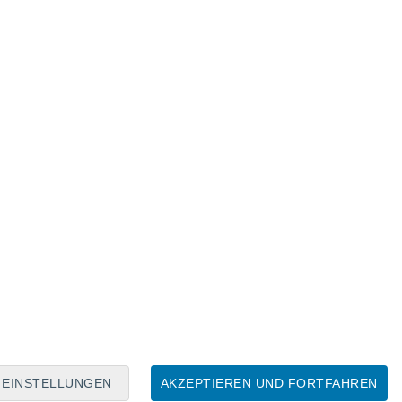
Mondkalender
Mo
Di
Mi
Do
Fr
Sa
So
8
9
10
11
12
13
14
15
16
17
18
19
20
21
EINSTELLUNGEN
AKZEPTIEREN UND FORTFAHREN