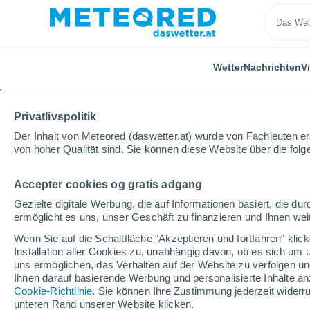
Wetter
Nachrichten
V
Privatlivspolitik
Der Inhalt von Meteored (daswetter.at) wurde von Fachleuten erst
von hoher Qualität sind. Sie können diese Website über die fol
Accepter cookies og gratis adgang
Home
Frankreich
Auvergne-Rhône-Alpes
Ain
Gezielte digitale Werbung, die auf Informationen basiert, die 
ermöglicht es uns, unser Geschäft zu finanzieren und Ihnen weit
Das Wetter für Manziat
Wenn Sie auf die Schaltfläche "Akzeptieren und fortfahren" kli
Installation aller Cookies zu, unabhängig davon, ob es sich um 
15:05
Samstag
uns ermöglichen, das Verhalten auf der Website zu verfolgen und
Ihnen darauf basierende Werbung und personalisierte Inhalte an
Cookie-Richtlinie
. Sie können Ihre Zustimmung jederzeit widerru
klar
unteren Rand unserer Website klicken.