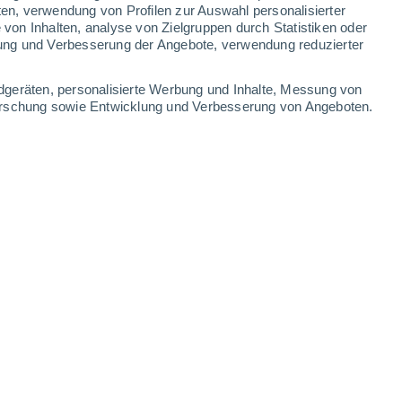
ten, verwendung von Profilen zur Auswahl personalisierter
on Inhalten, analyse von Zielgruppen durch Statistiken oder
34°
/
20°
36°
/
21°
37°
/
21°
37°
/
22°
ung und Verbesserung der Angebote, verwendung reduzierter
-
25
km/h
12
-
27
km/h
8
-
16
km/h
8
-
18
km/h
dgeräten, personalisierte Werbung und Inhalte, Messung von
forschung sowie Entwicklung und Verbesserung von Angeboten.
ust
Norden
7 hoch
2
-
14 km/h
LSF:
15-25
Norden
5 mäßig
2
-
13 km/h
LSF:
6-10
en
Norden
3 mäßig
3
-
13 km/h
LSF:
6-10
en
Nordosten
2 niedrig
4
-
12 km/h
LSF:
nein