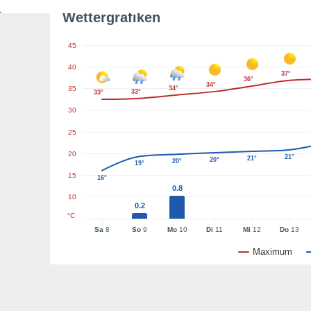
Wettergrafiken
45
40
37°
36°
34°
35
34°
33°
33°
30
25
20
21°
21°
20°
20°
19°
15
16°
0.8
10
0.2
°C
Sa
8
So
9
Mo
10
Di
11
Mi
12
Do
13
Maximum