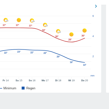
6
37°
37°
37°
34°
30°
4
30°
28°
23°
22°
22°
22°
2
20°
16°
14°
mm
Fr
14
Sa
15
So
16
Mo
17
Di
18
Mi
19
Do
20
Minimum
Regen