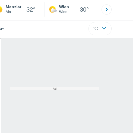
Manziat
Wien
Innsbruck
32°
30°
Ain
Wien
Tirol
°C
rt