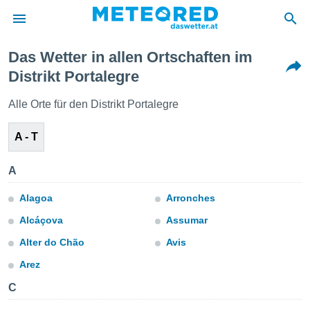
Das Wetter in allen Ortschaften im
politik
Distrikt Portalegre
von
Alle Orte für den Distrikt Portalegre
at) wurde
uten
A - T
m
llen, dass
estellten
A
nen von
tät sind.
Alagoa
Arronches
 diese
er die
Alcáçova
Assumar
Optionen
Alter do Chão
Avis
Arez
 cookies
s adgang
C
gitale