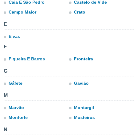
ie auf
Caia E São Pedro
Castelo de Vide
en basiert,
Campo Maior
Crato
Cookies
che
E
en
 werden,
Elvas
 es uns,
AKZEPTIEREN
häft zu
UND
F
n und Ihnen
FORTFAHREN
hochwertige
Figueira E Barros
Fronteira
tenlos zur
u stellen.
EINSTELLUNGEN
G
uf die
he
Gáfete
Gavião
en und
 klicken,
M
 auf die
greifen und
Marvão
Montargil
er
 aller
Monforte
Mosteiros
,
 davon, ob
N
 unsere