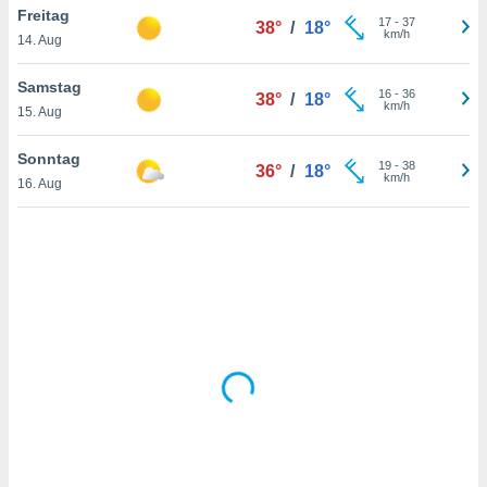
Freitag
17
-
37
38°
/
18°
km/h
14. Aug
IV,
Samstag
16
-
36
38°
/
18°
kie-
km/h
15. Aug
er
Sonntag
19
-
38
36°
/
18°
it der
km/h
16. Aug
n von
cht
den sind,
 weiterhin
 Website
t
 indem Sie
ieren. In
l werden
über
, dass wir
s
, die für die
auf der
twendig