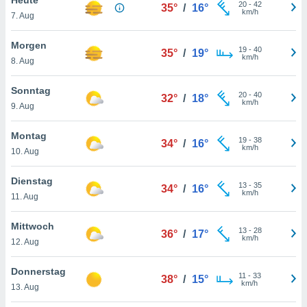
okies oder
20
-
42
35°
/
16°
km/h
7. Aug
 Partner
e es uns
n, das
Morgen
19
-
40
35°
/
19°
uf der
km/h
8. Aug
 verfolgen
lysieren
Sonntag
20
-
40
32°
/
18°
km/h
9. Aug
s Profil zu
um Ihnen
ierende
Montag
19
-
38
34°
/
16°
nd
km/h
10. Aug
erte Inhalte
. Weitere
Dienstag
13
-
35
nen finden
34°
/
16°
km/h
11. Aug
rer
tlinie
. Sie
Mittwoch
e
13
-
28
36°
/
17°
km/h
 jederzeit
12. Aug
, indem Sie
altfläche
Donnerstag
11
-
33
stellungen
38°
/
15°
km/h
13. Aug
n Rand
bsite