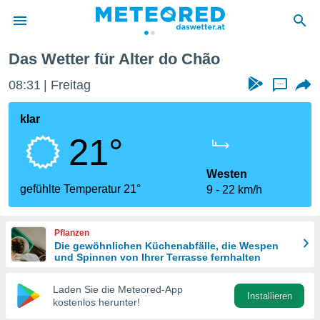
Das Wetter für Alter do Chão
politik
08:31
Freitag
...
von
at) wurde
klar
uten
21°
m
llen, dass
estellten
Westen
nen von
gefühlte Temperatur 21°
9
22 km/h
tät sind.
 diese
er die
Pflanzen
Optionen
Die gewöhnlichen Küchenabfälle, die Wespen
und Spinnen von Ihrer Terrasse fernhalten
 cookies
Laden Sie die Meteored-App
s adgang
Installieren
kostenlos herunter!
gitale