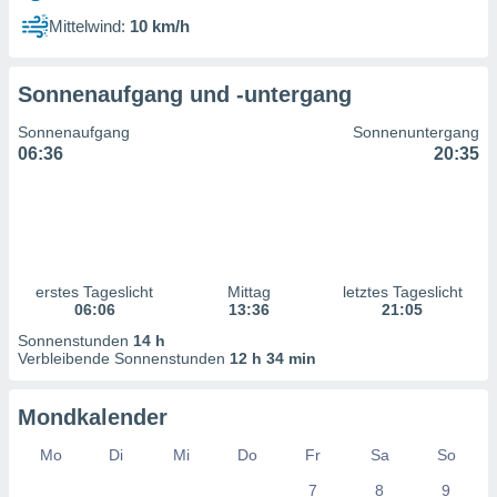
ntwicklung
Mittelwind:
10 km/h
serung der
g
Sonnenaufgang und -untergang
 Daten zur
n Inhalten.
Sonnenaufgang
Sonnenuntergang
06:36
20:35
ten und
ion durch
on
,
erte
d Inhalte,
erstes Tageslicht
Mittag
letztes Tageslicht
on
06:06
13:36
21:05
ung und der
ce von
Sonnenstunden
14 h
Verbleibende Sonnenstunden
12 h 34 min
nforschung
icklung
Mondkalender
serung von
.
Mo
Di
Mi
Do
Fr
Sa
So
sere 1199
7
8
9