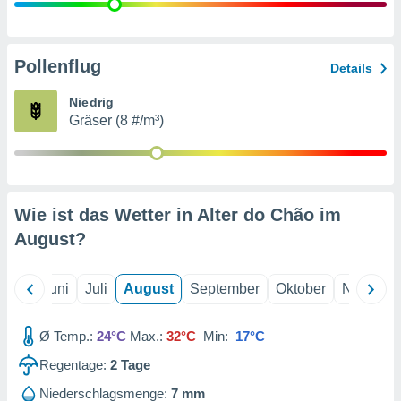
von
erte
verwendung
Pollenflug
Details
n zur
Niedrig
erter
Gräser (8 #/m³)
rstellung
n zur
ierung von
verwendung
n zur
Wie ist das Wetter in Alter do Chão im
erter
August
?
essung der
ung,
er
Mai
Juni
Juli
August
September
Oktober
Novembe
ce von
analyse von
n durch
Ø Temp.:
24°C
Max.:
32°C
Min:
17°C
 oder
onen von
Regentage:
2
Tage
nen
Niederschlagsmenge:
7 mm