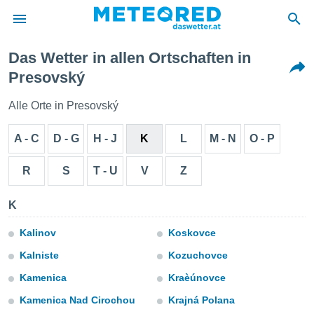
Das Wetter in allen Ortschaften in
politik
Presovský
von
Alle Orte in Presovský
at) wurde
uten
A - C
D - G
H - J
K
L
M - N
O - P
m
llen, dass
estellten
R
S
T - U
V
Z
nen von
tät sind.
K
 diese
er die
Optionen
Kalinov
Koskovce
Kalniste
Kozuchovce
 cookies
Kamenica
Kraèúnovce
s adgang
Kamenica Nad Cirochou
Krajná Polana
gitale