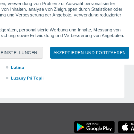
Lubovec
ten, verwendung von Profilen zur Auswahl personalisierter
on Inhalten, analyse von Zielgruppen durch Statistiken oder
Lúèina
ung und Verbesserung der Angebote, verwendung reduzierter
Luèivná
dgeräten, personalisierte Werbung und Inhalte, Messung von
Lukaèovce
forschung sowie Entwicklung und Verbesserung von Angeboten.
Lukavica
EINSTELLUNGEN
AKZEPTIEREN UND FORTFAHREN
Lukov
Lutina
Luzany Pri Topli