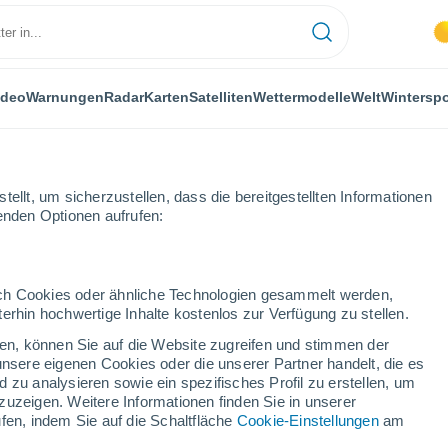
ideo
Warnungen
Radar
Karten
Satelliten
Wettermodelle
Welt
Winterspo
ellt, um sicherzustellen, dass die bereitgestellten Informationen
genden Optionen aufrufen:
durch Cookies oder ähnliche Technologien gesammelt werden,
erhin hochwertige Inhalte kostenlos zur Verfügung zu stellen.
tschaften in Presovský
cken, können Sie auf die Website zugreifen und stimmen der
unsere eigenen Cookies oder die unserer Partner handelt, die es
 zu analysieren sowie ein spezifisches Profil zu erstellen, um
zuzeigen. Weitere Informationen finden Sie in unserer
 - P
R
S
T - U
V
Z
fen, indem Sie auf die Schaltfläche
Cookie-Einstellungen
am