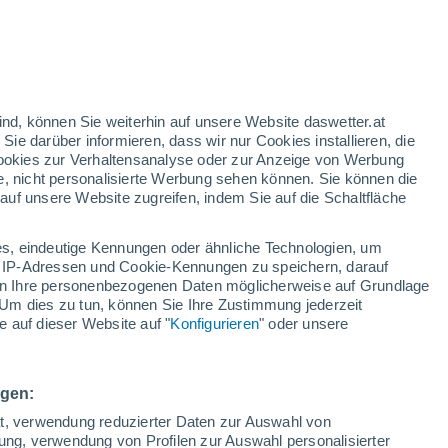
Liptovská Teplièka
Litmanová
ind, können Sie weiterhin auf unsere Website daswetter.at
Livov
 Sie darüber informieren, dass wir nur Cookies installieren, die
 Cookies zur Verhaltensanalyse oder zur Anzeige von Werbung
Livovská Huta
e, nicht personalisierte Werbung sehen können. Sie können die
uf unsere Website zugreifen, indem Sie auf die Schaltfläche
Lomné
Lomnièka
s, eindeutige Kennungen oder ähnliche Technologien, um
 IP-Adressen und Cookie-Kennungen zu speichern, darauf
Lopúchov
iten Ihre personenbezogenen Daten möglicherweise auf Grundlage
Um dies zu tun, können Sie Ihre Zustimmung jederzeit
Lubica
 auf dieser Website auf "
Konfigurieren
" oder unsere
Lubisa
Lubotice
ngen:
ät, verwendung reduzierter Daten zur Auswahl von
Lubotín
bung, verwendung von Profilen zur Auswahl personalisierter