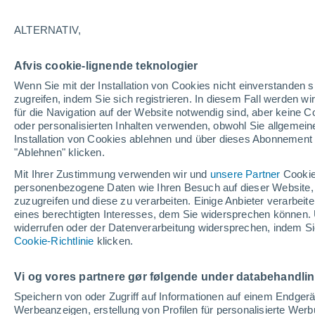
L
ALTERNATIV,
Lacková
Afvis cookie-lignende teknologier
Lackovce
Wenn Sie mit der Installation von Cookies nicht einverstanden s
Lada
zugreifen, indem Sie sich registrieren. In diesem Fall werden wir
für die Navigation auf der Website notwendig sind, aber keine
Ladomirov
oder personalisierten Inhalten verwenden, obwohl Sie allgemein
Installation von Cookies ablehnen und über dieses Abonnement a
Ladomirová
"Ablehnen" klicken.
Lascov
Mit Ihrer Zustimmung verwenden wir und
unsere Partner
Cookie
personenbezogene Daten wie Ihren Besuch auf dieser Website,
Lazany
zuzugreifen und diese zu verarbeiten. Einige Anbieter verarbe
eines berechtigten Interesses, dem Sie widersprechen können. 
Lechnica
widerrufen oder der Datenverarbeitung widersprechen, indem Sie
Cookie-Richtlinie
klicken.
Legnava
Lemesany
Vi og vores partnere gør følgende under databehandli
Speichern von oder Zugriff auf Informationen auf einem Endger
Lenartov
Werbeanzeigen, erstellung von Profilen für personalisierte Wer