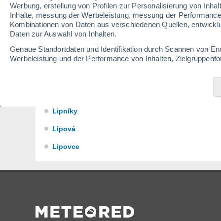
Lendak
Werbung, erstellung von Profilen zur Personalisierung von Inhal
Inhalte, messung der Werbeleistung, messung der Performance v
Lesnica
Kombinationen von Daten aus verschiedenen Quellen, entwickl
Daten zur Auswahl von Inhalten.
Levoèa
Genaue Standortdaten und Identifikation durch Scannen von En
Lièartovce
Werbeleistung und der Performance von Inhalten, Zielgruppen
Siehe unsere 1199 Partner
Lieskovec
Lipany
Lipníky
Lipová
Lipovce