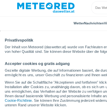
Wetter
Nachrichten
V
Privatlivspolitik
Der Inhalt von Meteored (daswetter.at) wurde von Fachleuten erst
von hoher Qualität sind. Sie können diese Website über die fol
Accepter cookies og gratis adgang
Home
Slowakei
Presovský
Orte
Gezielte digitale Werbung, die auf Informationen basiert, die 
ermöglicht es uns, unser Geschäft zu finanzieren und Ihnen weit
Das Wetter in allen Or
Wenn Sie auf die Schaltfläche "Akzeptieren und fortfahren" kli
Installation aller Cookies zu, unabhängig davon, ob es sich um 
Alle Orte in Presovský
uns ermöglichen, das Verhalten auf der Website zu verfolgen und
Ihnen darauf basierende Werbung und personalisierte Inhalte an
A - C
D - G
H - J
K
L
M - N
O
Cookie-Richtlinie
. Sie können Ihre Zustimmung jederzeit widerru
unteren Rand unserer Website klicken.