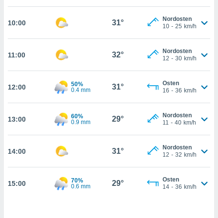
che
en
Nordosten
 werden,
31°
10:00
10
-
25
km/h
 es uns,
AKZEPTIEREN
häft zu
UND
n und Ihnen
Nordosten
FORTFAHREN
32°
11:00
hochwertige
12
-
30
km/h
tenlos zur
u stellen.
EINSTELLUNGEN
Osten
50%
31°
12:00
0.4 mm
16
-
36
km/h
uf die
he
en und
Nordosten
60%
29°
13:00
 klicken,
0.9 mm
11
-
40
km/h
 auf die
greifen und
er
Nordosten
31°
14:00
12
-
32
km/h
 aller
,
 davon, ob
Osten
70%
29°
15:00
 unsere
0.6 mm
14
-
36
km/h
okies oder
 Partner
e es uns