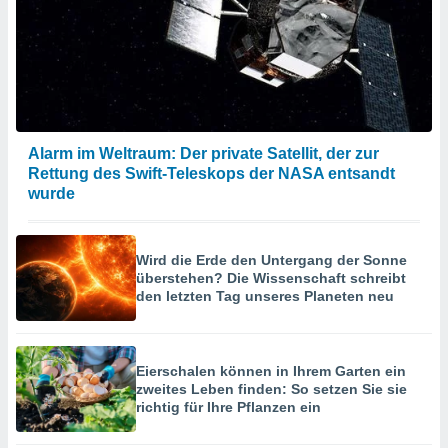
hen, indem
ser
f "
en
" oder
tlinie
Alarm im Weltraum: Der private Satellit, der zur
es
Rettung des Swift-Teleskops der NASA entsandt
gør
wurde
 under
ndlingen:
von oder
Wird die Erde den Untergang der Sonne
überstehen? Die Wissenschaft schreibt
nen auf
den letzten Tag unseres Planeten neu
erät,
g
 Daten zur
on
Eierschalen können in Ihrem Garten ein
igen,
zweites Leben finden: So setzen Sie sie
von
richtig für Ihre Pflanzen ein
erte