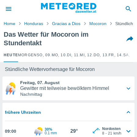
politik
von
Home
Honduras
Gracias a Dios
Mocoron
Stündlich
at) wurde
Das Wetter für Mocoron im
uten
Stundentakt
m
llen, dass
estellten
HEUTE
MORGEN
SO, 09.
MO, 10.
DI, 11.
MI, 12.
DO, 13.
FR, 14.
SA, 15
nen von
tät sind.
Stündliche Wettervorhersage für Mocoron
 diese
er die
Freitag, 07. August
Optionen
Gewitter mit teilweise bewölktem Himmel
Nachmittag
 cookies
s adgang
frühere Uhrzeiten
gitale
ie auf
en basiert,
Nordosten
30%
29°
09:00
Cookies
0.1 mm
8
-
21
km/h