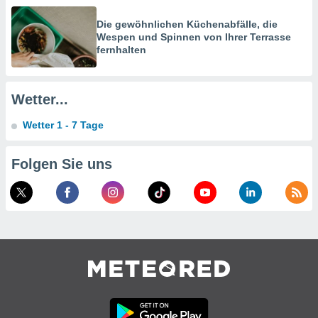
verwendung
n zur
Die gewöhnlichen Küchenabfälle, die
Wespen und Spinnen von Ihrer Terrasse
erter
fernhalten
rstellung
n zur
ierung von
verwendung
Wetter...
n zur
Wetter 1 - 7 Tage
erter
essung der
Folgen Sie uns
ung,
er
ce von
analyse von
n durch
 oder
onen von
nen
ntwicklung
serung der