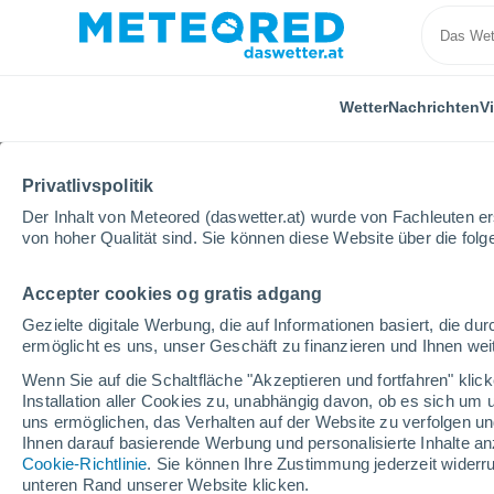
Wetter
Nachrichten
V
Privatlivspolitik
Der Inhalt von Meteored (daswetter.at) wurde von Fachleuten erst
von hoher Qualität sind. Sie können diese Website über die fol
Accepter cookies og gratis adgang
Home
Kasachstan
Qaraghandy
Nura
Gezielte digitale Werbung, die auf Informationen basiert, die 
ermöglicht es uns, unser Geschäft zu finanzieren und Ihnen weit
Das Wetter für Nura
Wenn Sie auf die Schaltfläche "Akzeptieren und fortfahren" kli
Installation aller Cookies zu, unabhängig davon, ob es sich um 
20:07
Donnerstag
uns ermöglichen, das Verhalten auf der Website zu verfolgen und
Ihnen darauf basierende Werbung und personalisierte Inhalte an
Cookie-Richtlinie
. Sie können Ihre Zustimmung jederzeit widerru
klar
unteren Rand unserer Website klicken.