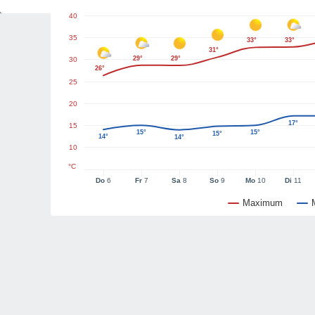
40
35
33°
33°
31°
29°
29°
30
26°
25
20
17°
15
15°
15°
15°
14°
14°
10
°C
Do
6
Fr
7
Sa
8
So
9
Mo
10
Di
11
Maximum