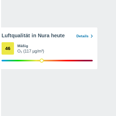
Luftqualität in Nura heute
Details
Mäßig
46
O₃ (117 µg/m³)