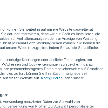
gelbe Warnstufe
Heute mäßige Wetterwarnung wegen
gewitter in Nura
h
ind, können Sie weiterhin auf unsere Website daswetter.at
 Sie darüber informieren, dass wir nur Cookies installieren, die
 Cookies zur Verhaltensanalyse oder zur Anzeige von Werbung
e, nicht personalisierte Werbung sehen können. Sie können die
Temperaturen
Regenradar
Satelliten
Wettermodelle
uf unsere Website zugreifen, indem Sie auf die Schaltfläche
s, eindeutige Kennungen oder ähnliche Technologien, um
 IP-Adressen und Cookie-Kennungen zu speichern, darauf
Sonntag
Montag
Dienstag
Mittwoch
iten Ihre personenbezogenen Daten möglicherweise auf Grundlage
9. Aug
10. Aug
11. Aug
12. Aug
Um dies zu tun, können Sie Ihre Zustimmung jederzeit
 auf dieser Website auf "
Konfigurieren
" oder unsere
ngen:
31°
/
15°
33°
/
15°
33°
/
17°
34°
/
17°
ät, verwendung reduzierter Daten zur Auswahl von
bung, verwendung von Profilen zur Auswahl personalisierter