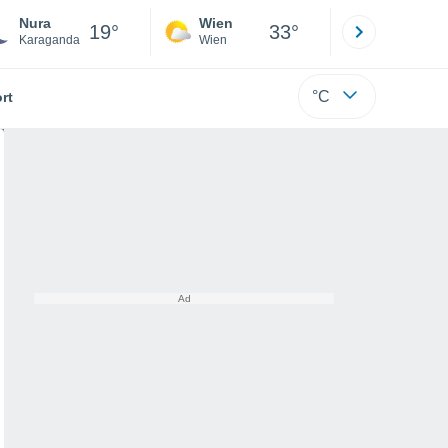
Nura
Wien
Innsbruck
19°
33°
Karaganda
Wien
Tirol
°C
rt