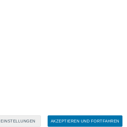
Mondkalender
Mo
Di
Mi
Do
Fr
Sa
So
6
7
8
9
10
11
12
13
14
15
16
17
18
19
EINSTELLUNGEN
AKZEPTIEREN UND FORTFAHREN
6