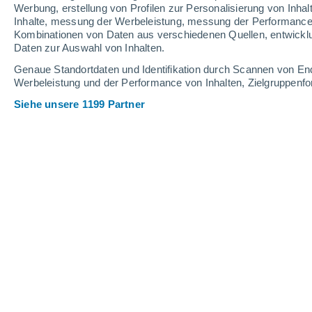
Werbung, erstellung von Profilen zur Personalisierung von Inhal
17
-
34
km/h
21
-
36
km/h
13
14
-
28
km/h
Inhalte, messung der Werbeleistung, messung der Performance v
Kombinationen von Daten aus verschiedenen Quellen, entwickl
Daten zur Auswahl von Inhalten.
Das Wetter für Nura Heute
, 6. August
Genaue Standortdaten und Identifikation durch Scannen von En
Werbeleistung und der Performance von Inhalten, Zielgruppen
vereinzelt Wolk
26°
17:00
gefühlte T.
26°
Siehe unsere 1199 Partner
vereinzelt Wolk
25°
18:00
gefühlte T.
26°
klar
23°
19:00
gefühlte T.
25°
klar
21°
20:00
gefühlte T.
21°
klarer Himmel
19°
21:00
gefühlte T.
19°