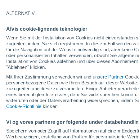
21°
ALTERNATIV,
Norden
Afvis cookie-lignende teknologier
gefühlte Temperatur 21°
9
-
21 km/
Wenn Sie mit der Installation von Cookies nicht einverstanden s
zugreifen, indem Sie sich registrieren. In diesem Fall werden wir
für die Navigation auf der Website notwendig sind, aber keine
oder personalisierten Inhalten verwenden, obwohl Sie allgemein
Wetter 1 - 7 Tage
Aktuell
Vorhersagekarte für die 
Installation von Cookies ablehnen und über dieses Abonnement a
"Ablehnen" klicken.
Mit Ihrer Zustimmung verwenden wir und
unsere Partner
Cookie
personenbezogene Daten wie Ihren Besuch auf dieser Website,
Morgen
Samstag
Heute
zuzugreifen und diese zu verarbeiten. Einige Anbieter verarbe
7. Aug
8. Aug
6. Aug
eines berechtigten Interesses, dem Sie widersprechen können. 
widerrufen oder der Datenverarbeitung widersprechen, indem Sie
Cookie-Richtlinie
klicken.
Vi og vores partnere gør følgende under databehandli
29°
/
15°
29°
/
14°
26°
/
14°
Speichern von oder Zugriff auf Informationen auf einem Endger
Werbeanzeigen, erstellung von Profilen für personalisierte Wer