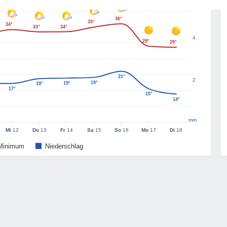
36°
35°
34°
33°
34°
4
29°
29°
21°
2
19°
19°
19°
17°
15°
14°
mm
Mi
12
Do
13
Fr
14
Sa
15
So
16
Mo
17
Di
18
Minimum
Niederschlag