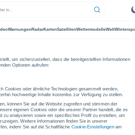
ideo
Warnungen
Radar
Karten
Satelliten
Wettermodelle
Welt
Winterspo
ellt, um sicherzustellen, dass die bereitgestellten Informationen
genden Optionen aufrufen:
durch Cookies oder ähnliche Technologien gesammelt werden,
erhin hochwertige Inhalte kostenlos zur Verfügung zu stellen.
cken, können Sie auf die Website zugreifen und stimmen der
unsere eigenen Cookies oder die unserer Partner handelt, die es
...
 zu analysieren sowie ein spezifisches Profil zu erstellen, um
zuzeigen. Weitere Informationen finden Sie in unserer
Stündlich
fen, indem Sie auf die Schaltfläche
Cookie-Einstellungen
am
Bewölkte Abschnitte in den
nächsten Stunden