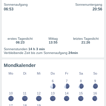
ntwicklung
Sonnenaufgang
Sonnenuntergang
serung der
06:53
20:56
g
 Daten zur
n Inhalten.
ten und
erstes Tageslicht
Mittag
letztes Tageslicht
ion durch
06:23
13:55
21:26
on
Sonnenstunden
14 h 3 min
,
Verbleibende Zeit bis zum Sonnenaufgang
24min
erte
d Inhalte,
on
Mondkalender
ung und der
ce von
Mo
Di
Mi
Do
Fr
Sa
So
6
7
8
9
nforschung
icklung
serung von
10
11
12
13
14
15
16
.
sere 1199
17
18
19