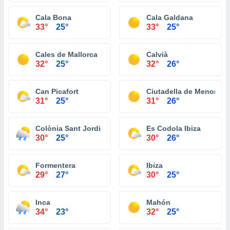
Cala Bona
Cala Galdana
33°
25°
33°
25°
Cales de Mallorca
Calvià
32°
25°
32°
26°
Can Picafort
Ciutadella de Menorca
31°
25°
31°
26°
Colònia Sant Jordi
Es Codola Ibiza
30°
25°
30°
26°
Formentera
Ibiza
29°
27°
30°
25°
Inca
Mahón
34°
23°
32°
25°