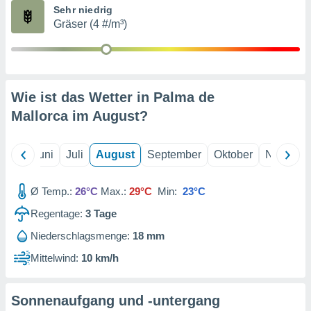
von
Sehr niedrig
Gräser (4 #/m³)
erte
verwendung
n zur
erter
rstellung
Wie ist das Wetter in Palma de
n zur
Mallorca im
August
?
ierung von
verwendung
n zur
Mai
Juni
Juli
August
September
Oktober
Novembe
erter
essung der
Ø Temp.:
26°C
Max.:
29°C
Min:
23°C
ung,
er
Regentage:
3
Tage
ce von
Niederschlagsmenge:
18 mm
analyse von
n durch
Mittelwind:
10 km/h
 oder
onen von
Sonnenaufgang und -untergang
nen