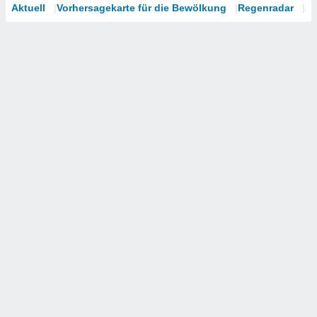
Aktuell
Vorhersagekarte für die Bewölkung
Regenradar
Sa