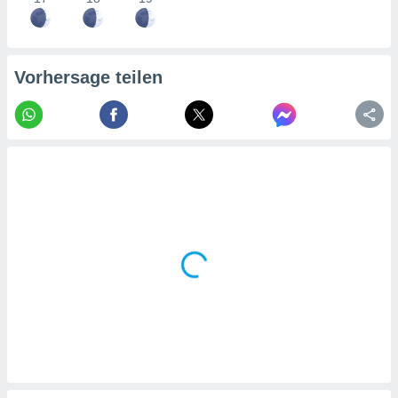
tner
Vorhersage teilen