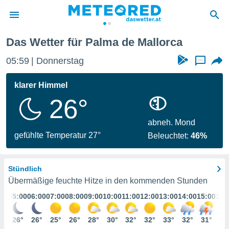
Das Wetter für Palma de Mallorca
politik
05:59
Donnerstag
...
von
at) wurde
klarer Himmel
uten
26°
m
llen, dass
estellten
abneh. Mond
nen von
gefühlte Temperatur 27°
Beleuchtet:
46%
tät sind.
 diese
er die
Stündlich
Optionen
Übermäßige feuchte Hitze in den kommenden Stunden
:00
05:00
06:00
07:00
08:00
09:00
10:00
11:00
12:00
13:00
14:00
15:00
16:
 cookies
s adgang
6°
26°
26°
25°
26°
28°
30°
32°
32°
33°
32°
31°
32
gitale