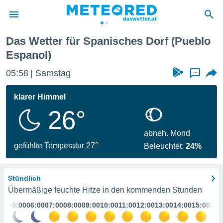
o Espanol)
Das Wetter für Spanisches Dorf (Pueblo
politik
Espanol)
von
05:58
Samstag
...
at) wurde
uten
klarer Himmel
m
llen, dass
26°
estellten
nen von
abneh. Mond
tät sind.
gefühlte Temperatur 27°
 diese
Beleuchtet:
24%
er die
Optionen
Stündlich
Übermäßige feuchte Hitze in den kommenden Stunden
 cookies
s adgang
:00
05:00
06:00
07:00
08:00
09:00
10:00
11:00
12:00
13:00
14:00
15:00
16:
gitale