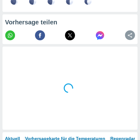
tner
Vorhersage teilen
Aktuell
Vorhersagekarte für die Temperaturen
Regenradar