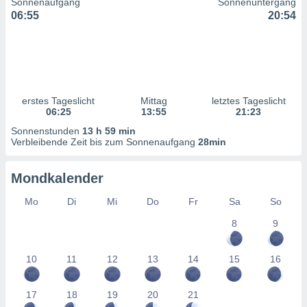
Sonnenaufgang
Sonnenuntergang
ntwicklung
06:55
20:54
serung der
g
 Daten zur
n Inhalten.
erstes Tageslicht
Mittag
letztes Tageslicht
ten und
06:25
13:55
21:23
ion durch
Sonnenstunden
13 h 59 min
on
Verbleibende Zeit bis zum Sonnenaufgang
28min
,
erte
d Inhalte,
Mondkalender
on
ung und der
Mo
Di
Mi
Do
Fr
Sa
So
ce von
8
9
nforschung
icklung
10
11
12
13
14
15
16
serung von
.
17
18
19
20
21
sere 1199