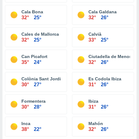
Cala Bona
Cala Galdana
32°
25°
32°
26°
Cales de Mallorca
Calvià
32°
25°
33°
25°
Can Picafort
Ciutadella de Menorca
35°
24°
32°
26°
Colònia Sant Jordi
Es Codola Ibiza
30°
27°
31°
26°
Formentera
Ibiza
30°
28°
31°
26°
Inca
Mahón
38°
22°
32°
26°