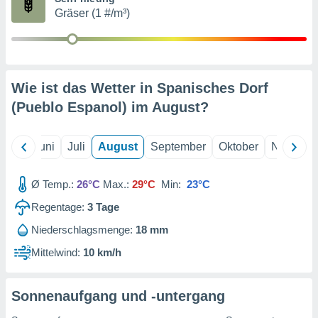
von
Gräser (1 #/m³)
erte
verwendung
n zur
erter
Wie ist das Wetter in Spanisches Dorf
rstellung
(Pueblo Espanol) im
August
?
n zur
ierung von
verwendung
Mai
Juni
Juli
August
September
Oktober
Novembe
n zur
erter
Ø Temp.:
26°C
Max.:
29°C
Min:
23°C
essung der
ung,
Regentage:
3
Tage
er
Niederschlagsmenge:
18 mm
ce von
analyse von
Mittelwind:
10 km/h
n durch
 oder
onen von
Sonnenaufgang und -untergang
nen