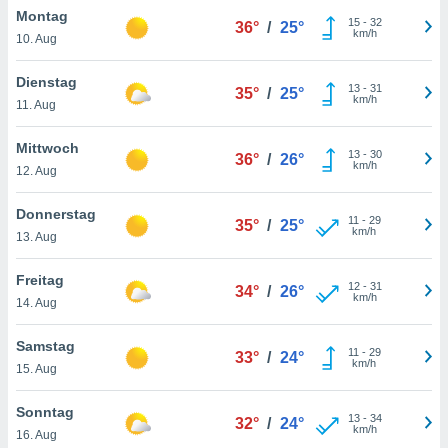
okies oder
Montag
15
-
32
 Partner
36°
/
25°
km/h
10. Aug
e es uns
n, das
Dienstag
uf der
13
-
31
35°
/
25°
km/h
 verfolgen
11. Aug
lysieren
Mittwoch
13
-
30
36°
/
26°
s Profil zu
km/h
12. Aug
um Ihnen
ierende
Donnerstag
nd
11
-
29
35°
/
25°
km/h
erte Inhalte
13. Aug
. Weitere
nen finden
Freitag
12
-
31
34°
/
26°
rer
km/h
14. Aug
tlinie
. Sie
e
Samstag
 jederzeit
11
-
29
33°
/
24°
km/h
, indem Sie
15. Aug
altfläche
stellungen
Sonntag
13
-
34
32°
/
24°
n Rand
km/h
16. Aug
bsite