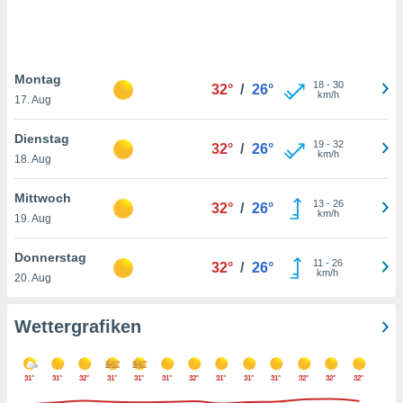
keine
r
analyse
nzeige von
Montag
der
18
-
30
32°
/
26°
km/h
erten
17. Aug
erwenden,
Dienstag
19
-
32
32°
/
26°
 nicht
km/h
18. Aug
erte
ehen
Mittwoch
e können
13
-
26
32°
/
26°
km/h
ation von
19. Aug
lehnen und
s
Donnerstag
11
-
26
32°
/
26°
t auf
km/h
20. Aug
site
 indem Sie
altfläche
Wettergrafiken
 klicken.
Zustimmung
31°
31°
32°
31°
31°
31°
32°
31°
31°
31°
32°
32°
32°
wir und
tner