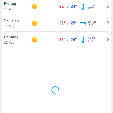
Freitag
9
-
25
31°
/
24°
km/h
14. Aug
IV,
Samstag
10
-
25
31°
/
25°
kie-
km/h
15. Aug
er
Sonntag
8
-
24
31°
/
24°
it der
km/h
16. Aug
n von
cht
den sind,
 weiterhin
 Website
t
 indem Sie
ieren. In
l werden
über
, dass wir
s
, die für die
auf der
twendig