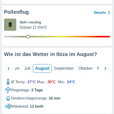
von
erte
Pollenflug
Details
verwendung
n zur
Sehr niedrig
Gräser (2 #/m³)
erter
rstellung
n zur
ierung von
verwendung
Wie ist das Wetter in Ibiza im
August
?
n zur
erter
essung der
Mai
Juni
Juli
August
September
Oktober
Novembe
ung,
er
Ø Temp.:
27°C
Max.:
30°C
Min:
24°C
ce von
analyse von
Regentage:
2
Tage
n durch
 oder
Niederschlagsmenge:
16 mm
onen von
Mittelwind:
13 km/h
nen