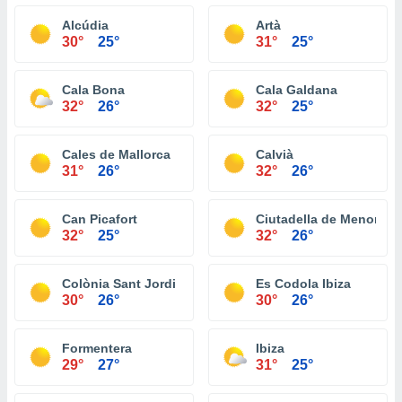
Alcúdia
Artà
30°
25°
31°
25°
Cala Bona
Cala Galdana
32°
26°
32°
25°
Cales de Mallorca
Calvià
31°
26°
32°
26°
Can Picafort
Ciutadella de Menorca
32°
25°
32°
26°
Colònia Sant Jordi
Es Codola Ibiza
30°
26°
30°
26°
Formentera
Ibiza
29°
27°
31°
25°