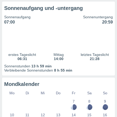
ntwicklung
Sonnenaufgang und -untergang
serung der
Sonnenaufgang
Sonnenuntergang
g
07:00
20:59
 Daten zur
n Inhalten.
ten und
ion durch
on
erstes Tageslicht
Mittag
letztes Tageslicht
,
06:31
14:00
21:28
erte
d Inhalte,
Sonnenstunden
13 h 59 min
on
Verbleibende Sonnenstunden
8 h 55 min
ung und der
ce von
Mondkalender
nforschung
Mo
Di
Mi
Do
Fr
Sa
So
icklung
serung von
7
8
9
.
sere 1199
10
11
12
13
14
15
16