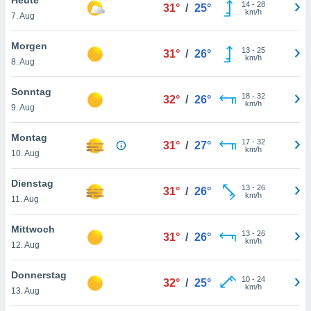
okies oder
14
-
28
31°
/
25°
km/h
7. Aug
 Partner
e es uns
n, das
Morgen
13
-
25
31°
/
26°
uf der
km/h
8. Aug
 verfolgen
lysieren
Sonntag
18
-
32
32°
/
26°
km/h
9. Aug
s Profil zu
um Ihnen
ierende
Montag
17
-
32
31°
/
27°
nd
km/h
10. Aug
erte Inhalte
. Weitere
Dienstag
13
-
26
nen finden
31°
/
26°
km/h
11. Aug
rer
tlinie
. Sie
Mittwoch
e
13
-
26
31°
/
26°
km/h
 jederzeit
12. Aug
, indem Sie
altfläche
Donnerstag
10
-
24
stellungen
32°
/
25°
km/h
13. Aug
n Rand
bsite