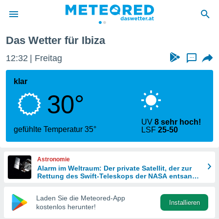
Das Wetter für Ibiza
politik
12:33
Freitag
...
von
at) wurde
klar
uten
30°
m
llen, dass
estellten
UV
8 sehr hoch!
nen von
gefühlte Temperatur 35°
LSF
25-50
tät sind.
 diese
er die
Astronomie
Optionen
Alarm im Weltraum: Der private Satellit, der zur
Rettung des Swift-Teleskops der NASA entsandt
wurde
 cookies
Laden Sie die Meteored-App
s adgang
Installieren
kostenlos herunter!
gitale