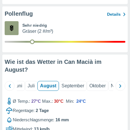
von
erte
Pollenflug
Details
verwendung
n zur
Sehr niedrig
Gräser (2 #/m³)
erter
rstellung
n zur
ierung von
verwendung
Wie ist das Wetter in Can Macià im
n zur
August
?
erter
essung der
ung,
Mai
Juni
Juli
August
September
Oktober
Novembe
er
ce von
analyse von
Ø Temp.:
27°C
Max.:
30°C
Min:
24°C
n durch
Regentage:
2
Tage
 oder
onen von
Niederschlagsmenge:
16 mm
nen
Mittelwind:
13 km/h