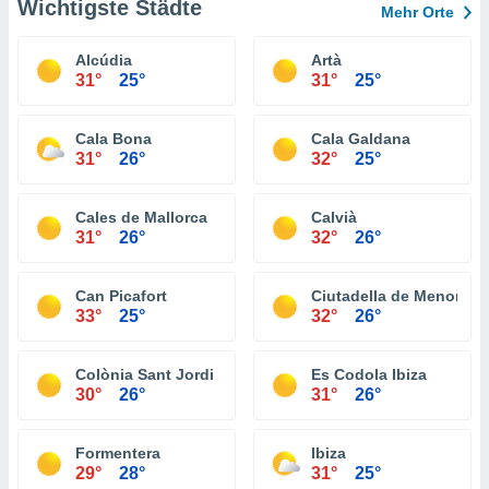
Wichtigste Städte
Mehr Orte
Alcúdia
Artà
31°
25°
31°
25°
Cala Bona
Cala Galdana
31°
26°
32°
25°
Cales de Mallorca
Calvià
31°
26°
32°
26°
Can Picafort
Ciutadella de Menorca
33°
25°
32°
26°
Colònia Sant Jordi
Es Codola Ibiza
30°
26°
31°
26°
Formentera
Ibiza
29°
28°
31°
25°