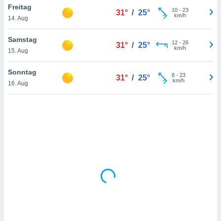
Freitag
10
-
23
31°
/
25°
km/h
14. Aug
IV,
Samstag
12
-
26
31°
/
25°
kie-
km/h
15. Aug
er
Sonntag
8
-
23
31°
/
25°
it der
km/h
16. Aug
n von
cht
den sind,
 weiterhin
 Website
t
 indem Sie
ieren. In
l werden
über
, dass wir
s
, die für die
auf der
twendig