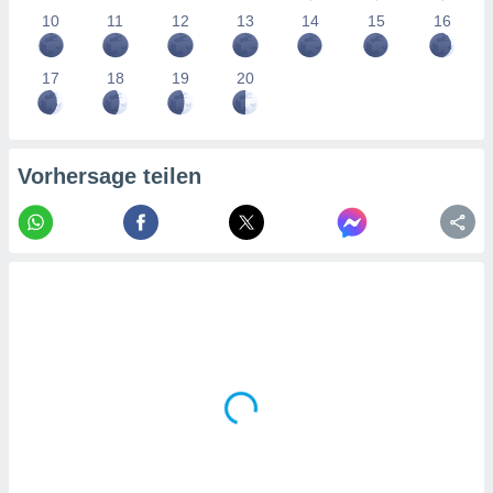
tner
10
11
12
13
14
15
16
17
18
19
20
Vorhersage teilen