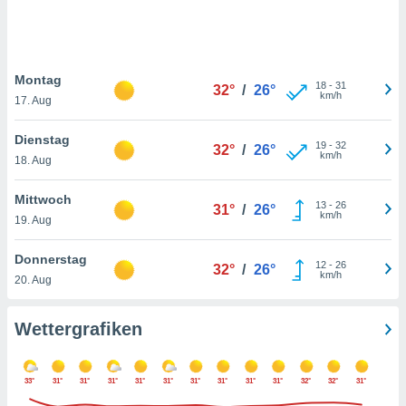
keine
r
analyse
nzeige von
Montag
der
18
-
31
32°
/
26°
km/h
erten
17. Aug
erwenden,
Dienstag
19
-
32
32°
/
26°
 nicht
km/h
18. Aug
erte
ehen
Mittwoch
e können
13
-
26
31°
/
26°
km/h
ation von
19. Aug
lehnen und
s
Donnerstag
12
-
26
32°
/
26°
t auf
km/h
20. Aug
site
 indem Sie
altfläche
Wettergrafiken
 klicken.
Zustimmung
33°
31°
31°
31°
31°
31°
31°
31°
31°
31°
32°
32°
31°
wir und
tner