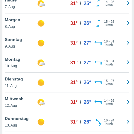
okies oder
14
-
25
31°
/
25°
km/h
7. Aug
 Partner
e es uns
n, das
Morgen
15
-
25
31°
/
26°
uf der
km/h
8. Aug
 verfolgen
lysieren
Sonntag
18
-
31
31°
/
27°
km/h
9. Aug
s Profil zu
um Ihnen
ierende
Montag
18
-
31
31°
/
27°
nd
km/h
10. Aug
erte Inhalte
. Weitere
Dienstag
15
-
27
nen finden
31°
/
26°
km/h
11. Aug
rer
tlinie
. Sie
Mittwoch
e
14
-
26
31°
/
26°
km/h
 jederzeit
12. Aug
, indem Sie
altfläche
Donnerstag
10
-
24
stellungen
31°
/
26°
km/h
13. Aug
n Rand
bsite