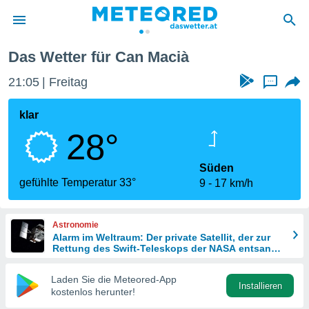
Das Wetter für Can Macià
politik
21:05
Freitag
...
von
at) wurde
klar
uten
28°
m
llen, dass
estellten
Süden
nen von
gefühlte Temperatur 33°
9
17 km/h
tät sind.
 diese
er die
Astronomie
Optionen
Alarm im Weltraum: Der private Satellit, der zur
Rettung des Swift-Teleskops der NASA entsandt
wurde
 cookies
Laden Sie die Meteored-App
s adgang
Installieren
kostenlos herunter!
gitale