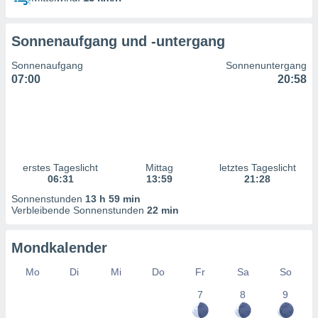
ntwicklung
serung der
Sonnenaufgang und -untergang
g
 Daten zur
Sonnenaufgang
Sonnenuntergang
n Inhalten.
07:00
20:58
ten und
ion durch
on
,
erte
erstes Tageslicht
Mittag
letztes Tageslicht
d Inhalte,
06:31
13:59
21:28
on
Sonnenstunden
13 h 59 min
ung und der
Verbleibende Sonnenstunden
22 min
ce von
nforschung
Mondkalender
icklung
serung von
Mo
Di
Mi
Do
Fr
Sa
So
.
7
8
9
sere 1199